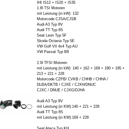
IHI IS12 + IS20 + IS35
1.8l TSI Mo­to­ren
mit Leis­tung (in kW): 132
Mo­tor­code CJSA/CJSB
Audi A3 Typ 8V
Audi TT Typ 8S
Seat Leon Typ 5F
Skoda Oc­ta­via Typ 5E
VW Golf VII 4x4 Typ AU
VW Pas­sat Typ B8
2.0l TFSI Mo­to­ren
mit Leis­tung (in kW): 140 + 162 + 169 + 180 + 195 +
213 + 221 + 228
Mo­tor­code CZPB/ CVKB / CHHB / CHHA /
DLBA/DKTB / CJXE / CJXH/DNUC
CJXC / DNUE / CJXG/DJHA
Audi A3 Typ 8V
mit Leis­tung (in KW):140 + 221 + 228
Audi TT Typ 8S
mit Leis­tung (in KW):169 + 228
Seat Ateca Typ KH