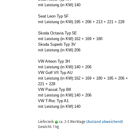
mit Leis­tung (in KW):140
Seat Leon Typ 5F
mit Leis­tung (in KW):195 + 206 + 213 + 221 + 228
Skoda Oc­ta­via Typ 5E
mit Leis­tung (in KW):162 + 169 + 180
Skoda Su­perb Typ 3V
mit Leis­tung (in KW):206
VW Ar­te­on Typ 3H
mit Leis­tung (in KW):140 + 206
VW Golf VII Typ AU
mit Leis­tung (in KW):162 + 169 + 180 + 195 + 206 +
221 + 228
VW Pas­sat Typ B8
mit Leis­tung (in KW):140 + 206
VW T-Roc Typ A1
mit Leis­tung (in KW):140
Lieferzeit:
ca. 2-3 Werktage
(Ausland abweichend)
Gewicht:
1
kg