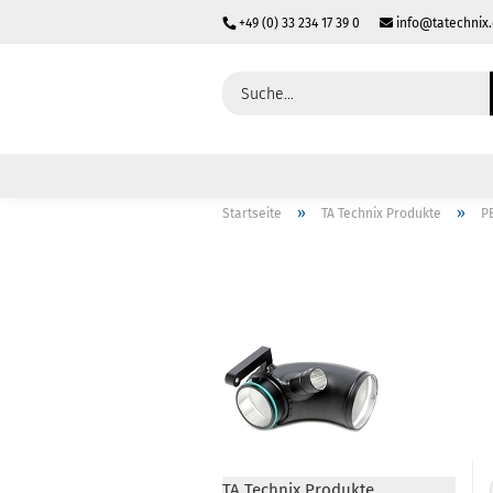
+49 (0) 33 234 17 39 0
info@tatechnix
»
»
Startseite
TA Technix Produkte
P
TA Technix Produkte