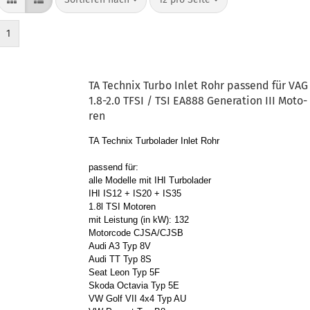
1
TA Tech­nix Turbo Inlet Rohr pas­send für VAG
1.8-2.0 TFSI / TSI EA888 Ge­nera­ti­on III Mo­to­
ren
TA Tech­nix Tur­bo­la­der Inlet Rohr
pas­send für:
alle Mo­del­le mit IHI Tur­bo­la­der
IHI IS12 + IS20 + IS35
1.8l TSI Mo­to­ren
mit Leis­tung (in kW): 132
Mo­tor­code CJSA/CJSB
Audi A3 Typ 8V
Audi TT Typ 8S
Seat Leon Typ 5F
Skoda Oc­ta­via Typ 5E
VW Golf VII 4x4 Typ AU