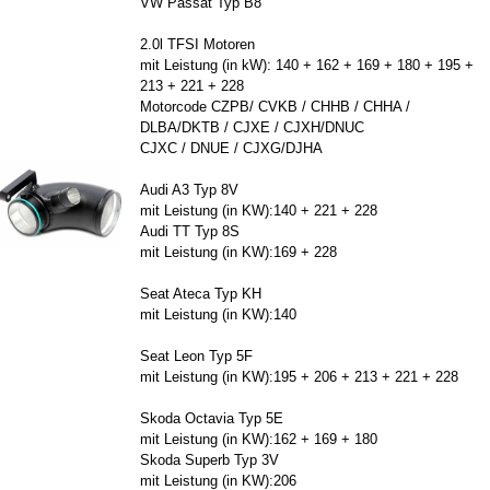
VW Pas­sat Typ B8
2.0l TFSI Mo­to­ren
mit Leis­tung (in kW): 140 + 162 + 169 + 180 + 195 +
213 + 221 + 228
Mo­tor­code CZPB/ CVKB / CHHB / CHHA /
DLBA/DKTB / CJXE / CJXH/DNUC
CJXC / DNUE / CJXG/DJHA
Audi A3 Typ 8V
mit Leis­tung (in KW):140 + 221 + 228
Audi TT Typ 8S
mit Leis­tung (in KW):169 + 228
Seat Ateca Typ KH
mit Leis­tung (in KW):140
Seat Leon Typ 5F
mit Leis­tung (in KW):195 + 206 + 213 + 221 + 228
Skoda Oc­ta­via Typ 5E
mit Leis­tung (in KW):162 + 169 + 180
Skoda Su­perb Typ 3V
mit Leis­tung (in KW):206