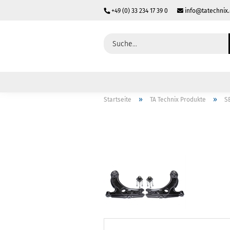
+49 (0) 33 234 17 39 0
info@tatechnix
»
»
Startseite
TA Technix Produkte
S