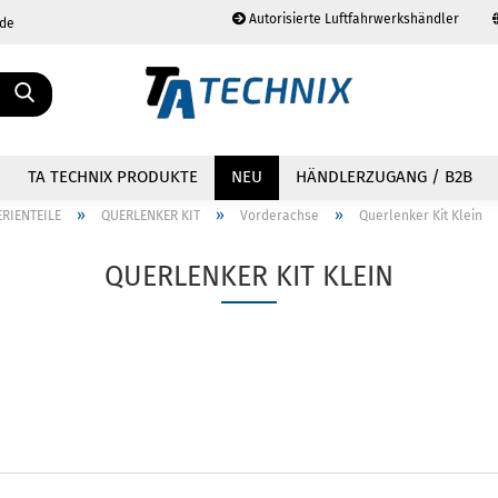
Autorisierte Luftfahrwerkshändler
.de
Sprache auswählen
TA TECHNIX PRODUKTE
NEU
HÄNDLERZUGANG / B2B
»
»
»
ERIENTEILE
QUERLENKER KIT
Vorderachse
Querlenker Kit Klein
QUERLENKER KIT KLEIN
Konto erstellen
Passwort vergessen?