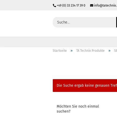
+49 (0) 33 234 17 39 0
info@tatechnix
»
»
Startseite
TA Technix Produkte
S
Die Suche ergab keine genauen Tref
Möchten Sie noch einmal
suchen?