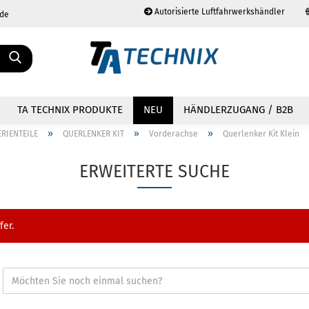
Autorisierte Luftfahrwerkshändler
.de
Sprache auswählen
TA TECHNIX PRODUKTE
NEU
HÄNDLERZUGANG / B2B
»
»
»
ERIENTEILE
QUERLENKER KIT
Vorderachse
Querlenker Kit Klein
ERWEITERTE SUCHE
Konto erstellen
Passwort vergessen?
fer.