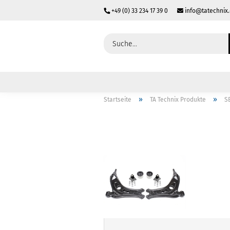
+49 (0) 33 234 17 39 0
info@tatechnix
»
»
Startseite
TA Technix Produkte
S