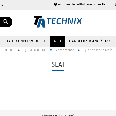
Autorisierte Luftfahrwerkshändler
.de
Sprache auswählen
TA TECHNIX PRODUKTE
NEU
HÄNDLERZUGANG / B2B
»
»
»
ERIENTEILE
QUERLENKER KIT
Vorderachse
Querlenker Kit Klein
SEAT
Konto erstellen
Passwort vergessen?