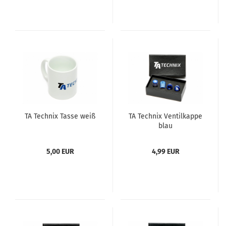
TA Tech­nix Tasse weiß
TA Tech­nix Ven­til­kap­pe
blau
5,00 EUR
4,99 EUR