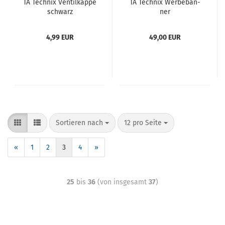
TA Tech­nix Ven­til­kap­pe
TA Tech­nix Wer­be­ban­
schwarz
ner
4,99 EUR
49,00 EUR
Sortieren nach
12 pro Seite
«
1
2
3
4
»
25
bis
36
(von insgesamt
37
)