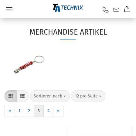
MERCHANDISE ARTIKEL
Sortieren nach
12 pro Seite
«
1
2
3
4
»