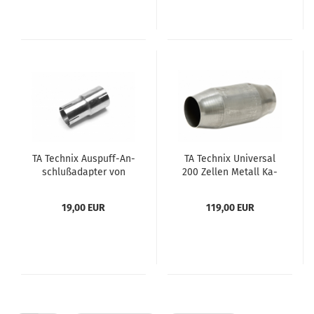
TA Tech­nix Auspuff-​​An­
TA Tech­nix Uni­ver­sal
schluß­ad­ap­ter von
200 Zel­len Me­tall Ka­
55mm auf 63,5mm
ta­ly­sa­tor
19,00 EUR
119,00 EUR