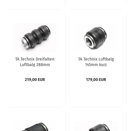
TA Tech­nix Drei­fal­ten
TA Tech­nix Luft­balg
Luft­balg 288mm
145mm kurz
219,00 EUR
179,00 EUR