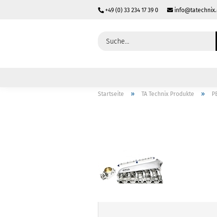
+49 (0) 33 234 17 39 0
info@tatechnix
»
»
Startseite
TA Technix Produkte
P