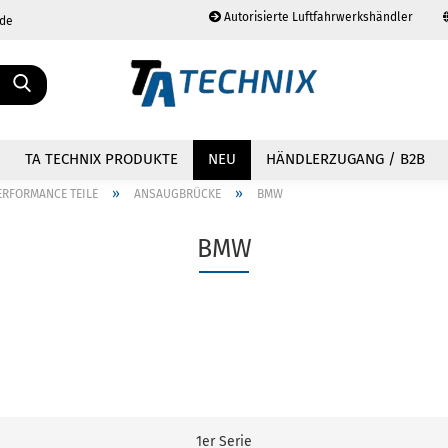
Autorisierte Luftfahrwerkshändler
.de
Sprache auswählen
TA TECHNIX PRODUKTE
NEU
HÄNDLERZUGANG / B2B
»
»
ERFORMANCE TEILE
ANSAUGBRÜCKE
BMW
BMW
Konto erstellen
Passwort vergessen?
1er Serie