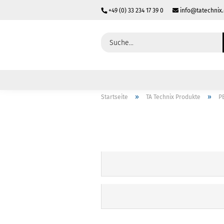
+49 (0) 33 234 17 39 0
info@tatechnix
»
»
Startseite
TA Technix Produkte
P