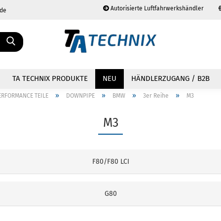
Autorisierte Luftfahrwerkshändler
.de
Sprache auswählen
TA TECHNIX PRODUKTE
NEU
HÄNDLERZUGANG / B2B
»
»
»
»
ERFORMANCE TEILE
DOWNPIPE
BMW
3er Reihe
M3
M3
Konto erstellen
Passwort vergessen?
F80/F80 LCI
G80