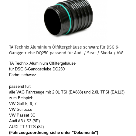
TA Tech­nix Alu­mi­ni­um Öl­fil­ter­ge­häu­se schwarz für DSG 6-​
Gang­ge­trie­be DQ250 pas­send für Audi / Seat / Skoda / VW
TA Tech­nix Alu­mi­ni­um Öl­fil­ter­ge­häu­se
für DSG 6-​Ganggetriebe DQ250
Farbe: schwarz
pas­send für:
alle VAG Fahr­zeu­ge mit 2.0L TSI (EA888) und 2.0L TFSI (EA113)
zum Bei­spiel:
VW Golf 5, 6, 7
VW Sci­roc­co
VW Pas­sat 3C
Audi A3 / S3 (8P)
AUDI TT / TTS (8J)
(Fahr­zeug­zu­ord­nung siehe unter "Do­ku­men­te")