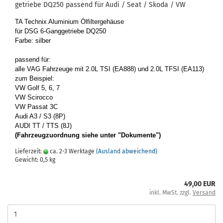
ge­trie­be DQ250 pas­send für Audi / Seat / Skoda / VW
TA Tech­nix Alu­mi­ni­um Öl­fil­ter­ge­häu­se
für DSG 6-​Ganggetriebe DQ250
Farbe: sil­ber
pas­send für:
alle VAG Fahr­zeu­ge mit 2.0L TSI (EA888) und 2.0L TFSI (EA113)
zum Bei­spiel:
VW Golf 5, 6, 7
VW Sci­roc­co
VW Pas­sat 3C
Audi A3 / S3 (8P)
AUDI TT / TTS (8J)
(Fahr­zeug­zu­ord­nung siehe unter "Do­ku­men­te")
Lieferzeit:
ca. 2-3 Werktage
(Ausland abweichend)
Gewicht:
0,5
kg
49,00 EUR
inkl. MwSt. zzgl.
Versand