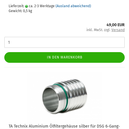
Lieferzeit:
ca. 2-3 Werktage
(Ausland abweichend)
Gewicht:
0,5
kg
49,00 EUR
inkl. MwSt. zzgl.
Versand
IN DEN WARENKORB
TA Tech­nix Alu­mi­ni­um Öl­fil­ter­ge­häu­se sil­ber für DSG 6-​Gang­