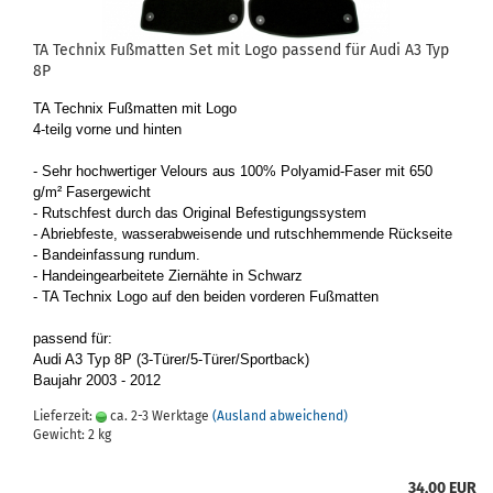
TA Tech­nix Fuß­mat­ten Set mit Logo pas­send für Audi A3 Typ
8P
TA Tech­nix Fuß­mat­ten mit Logo
4-​teilg vorne und hin­ten
- Sehr hoch­wer­ti­ger Ve­lours aus 100% Polyamid-​Faser mit 650
g/m² Fa­ser­ge­wicht
- Rutsch­fest durch das Ori­gi­nal Be­fes­ti­gungs­sys­tem
- Ab­rieb­fes­te, was­ser­ab­wei­sen­de und rutsch­hem­men­de Rück­sei­te
- Band­e­in­fas­sung rund­um.
- Hand­ein­ge­ar­bei­te­te Zier­näh­te in Schwarz
- TA Tech­nix Logo auf den bei­den vor­de­ren Fuß­mat­ten
pas­send für:
Audi A3 Typ 8P (3-​Türer/5-​Türer/Sport­back)
Bau­jahr 2003 - 2012
Lieferzeit:
ca. 2-3 Werktage
(Ausland abweichend)
Gewicht:
2
kg
34,00 EUR