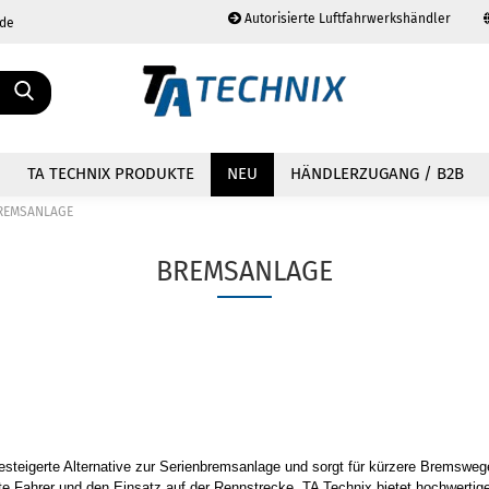
Autorisierte Luftfahrwerkshändler
.de
Sprache auswählen
TA TECHNIX PRODUKTE
NEU
HÄNDLERZUGANG / B2B
REMSANLAGE
BREMSANLAGE
Konto erstellen
Passwort vergessen?
esteigerte Alternative zur Serienbremsanlage und sorgt für kürzere Bremsweg
tierte Fahrer und den Einsatz auf der Rennstrecke. TA Technix bietet hochwerti