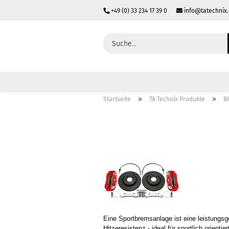
+49 (0) 33 234 17 39 0
info@tatechnix
»
»
Startseite
TA Technix Produkte
B
Eine Sportbremsanlage ist eine leistungsg
Hitzeresistenz - ideal für sportlich orien