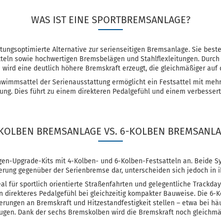
WAS IST EINE SPORTBREMSANLAGE?
stungsoptimierte Alternative zur serienseitigen Bremsanlage. Sie best
teln sowie hochwertigen Bremsbelägen und Stahlflexleitungen. Durch
wird eine deutlich höhere Bremskraft erzeugt, die gleichmäßiger auf
wimmsattel der Serienausstattung ermöglicht ein Festsattel mit mehr
lung. Dies führt zu einem direkteren Pedalgefühl und einem verbesse
KOLBEN BREMSANLAGE VS. 6-KOLBEN BREMSANL
gen-Upgrade-Kits mit 4-Kolben- und 6-Kolben-Festsatteln an. Beide Sy
erung gegenüber der Serienbremse dar, unterscheiden sich jedoch in i
l für sportlich orientierte Straßenfahrten und gelegentliche Trackday
 direkteres Pedalgefühl bei gleichzeitig kompakter Bauweise. Die 6-
derungen an Bremskraft und Hitzestandfestigkeit stellen – etwa bei hä
eugen. Dank der sechs Bremskolben wird die Bremskraft noch gleichmäß