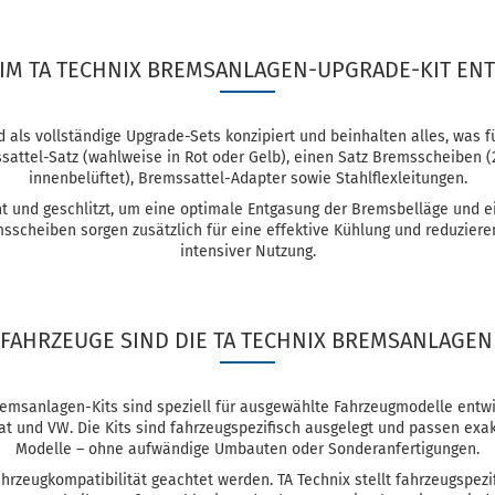
 IM TA TECHNIX BREMSANLAGEN-UPGRADE-KIT EN
 als vollständige Upgrade-Sets konzipiert und beinhalten alles, was fü
ttel-Satz (wahlweise in Rot oder Gelb), einen Satz Bremsscheiben (2
innenbelüftet), Bremssattel-Adapter sowie Stahlflexleitungen.
t und geschlitzt, um eine optimale Entgasung der Bremsbelläge und 
sscheiben sorgen zusätzlich für eine effektive Kühlung und reduzier
intensiver Nutzung.
FAHRZEUGE SIND DIE TA TECHNIX BREMSANLAGEN
remsanlagen-Kits sind speziell für ausgewählte Fahrzeugmodelle entw
t und VW. Die Kits sind fahrzeugspezifisch ausgelegt und passen exak
Modelle – ohne aufwändige Umbauten oder Sonderanfertigungen.
ahrzeugkompatibilität geachtet werden. TA Technix stellt fahrzeugspezifi