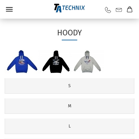
HOODY
S
M
L