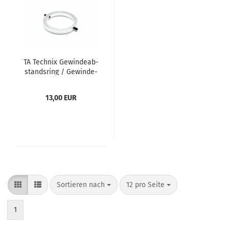
TA Tech­nix Ge­win­de­ab­
stands­ring / Gewinde-​​
Fi­xier­ring für Ös­ter­
reich
13,00 EUR
Sortieren nach
12 pro Seite
1