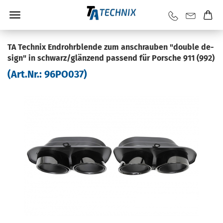
TA Tech­nix End­rohr­blen­de zum an­schrau­ben "dou­ble de­
sign" in schwarz/glän­zend pas­send für Por­sche 911 (992)
(Art.Nr.:
96PO037
)