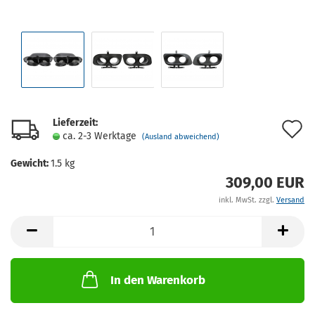
Lieferzeit:
A
ca. 2-3 Werktage
(Ausland abweichend)
d
Gewicht:
1.5
kg
M
309,00 EUR
inkl. MwSt. zzgl.
Versand
In den Warenkorb