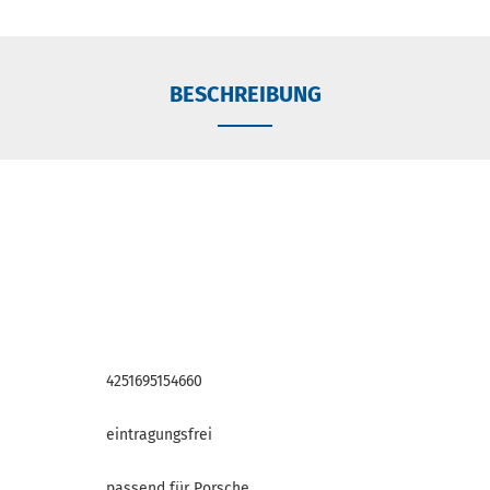
BESCHREIBUNG
4251695154660
eintragungsfrei
passend für Porsche