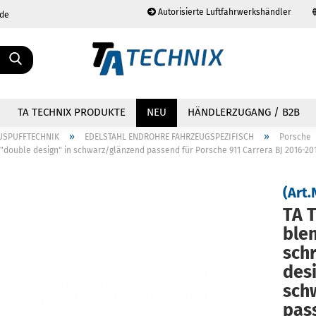
Autorisierte Luftfahrwerkshändler
.de
Sprache auswählen
TA TECHNIX PRODUKTE
NEU
HÄNDLERZUGANG / B2B
»
»
USPUFFTECHNIK
EDELSTAHL ENDROHRE FAHRZEUGSPEZIFISCH
Porsche
double design" in schwarz/glänzend passend für Porsche 911 Carrera BJ 2016-20
(Art.
TA T
Konto erstellen
Passwort vergessen?
blen
schr
de­s
sch
pas­