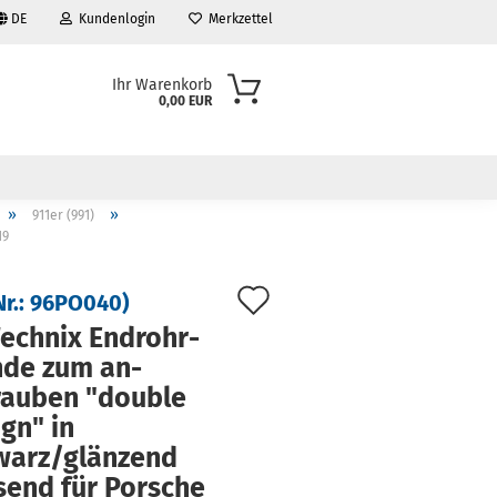
DE
Kundenlogin
Merkzettel
Ihr Warenkorb
0,00 EUR
»
»
911er (991)
19
Auf
Nr.:
96PO040
)
den
ech­nix End­rohr­
­de zum an­
Merkzettel
au­ben "dou­ble
ign" in
warz/glän­zend
send für Por­sche