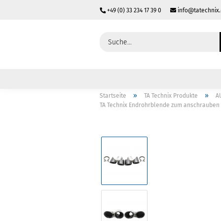
+49 (0) 33 234 17 39 0
info@tatechnix
»
»
Startseite
TA Technix Produkte
A
TA Technix Endrohrblende zum anschrauben "