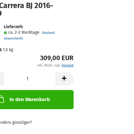
Car­re­ra BJ 2016-​
9
Lieferzeit:
ca. 2-3 Werktage
(Ausland
abweichend)
t:
1.5
kg
309,00 EUR
inkl. MwSt. zzgl.
Versand
In den Warenkorb
nders günstiger?