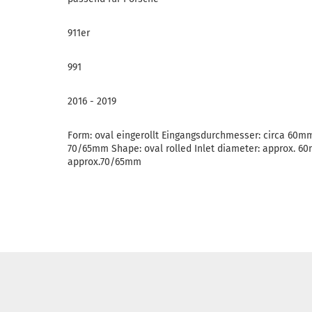
911er
991
2016 - 2019
Form: oval eingerollt Eingangsdurchmesser: circa 60
70/65mm Shape: oval rolled Inlet diameter: approx. 6
approx.70/65mm