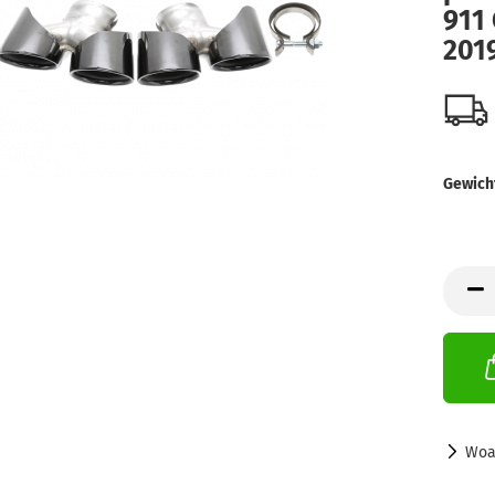
911 
201
Gewich
Woa