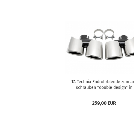
TA Tech­nix End­rohr­blen­de zum a
schrau­ben "dou­ble de­sign" in
chrom/glän­zend pas­send für Po
sche Macan...
259,00 EUR