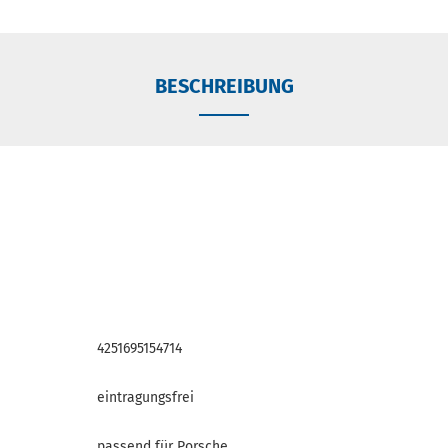
BESCHREIBUNG
4251695154714
eintragungsfrei
passend für Porsche