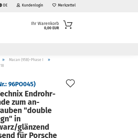
DE
Kundenlogin
Merkzettel
Ihr Warenkorb
0,00 EUR
»
»
Macan (95B)-Phase I
018
Auf
Nr.:
96PO045
)
den
ech­nix End­rohr­
­de zum an­
Merkzettel
au­ben "dou­ble
ign" in
warz/glän­zend
send für Por­sche