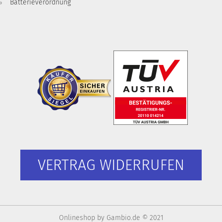
Batterieverordnung
VERTRAG WIDERRUFEN
Onlineshop
by Gambio.de © 2021