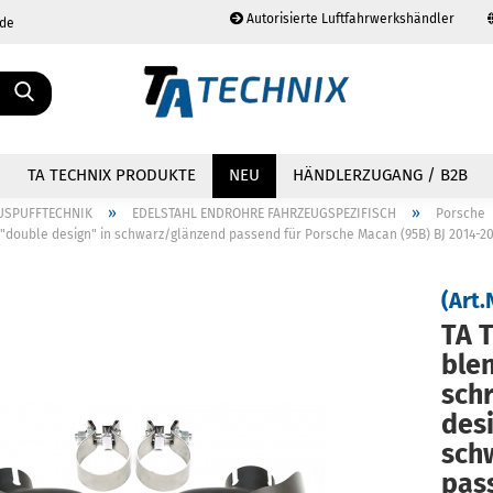
Autorisierte Luftfahrwerkshändler
.de
Sprache auswählen
TA TECHNIX PRODUKTE
NEU
HÄNDLERZUGANG / B2B
»
»
USPUFFTECHNIK
EDELSTAHL ENDROHRE FAHRZEUGSPEZIFISCH
Porsche
double design" in schwarz/glänzend passend für Porsche Macan (95B) BJ 2014-2
(Art.
TA T
Konto erstellen
Passwort vergessen?
blen
schr
de­s
sch
pas­