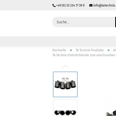
+49 (0) 33 234 17 39 0
info@tatechnix
»
»
Startseite
TA Technix Produkte
A
TA Technix Endrohrblende zum anschrauben "