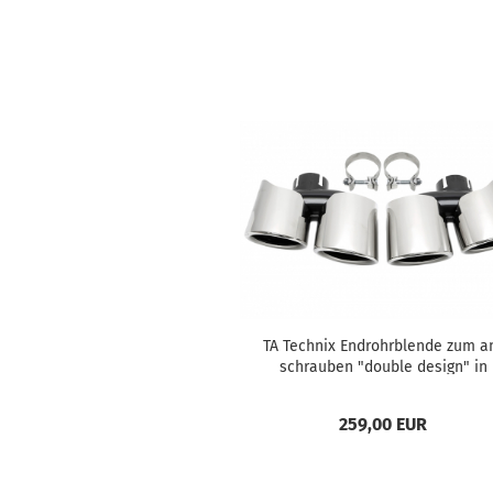
TA Tech­nix End­rohr­blen­de zum a
schrau­ben "dou­ble de­sign" in
chrom/glän­zend pas­send für Po
sche Macan...
259,00 EUR