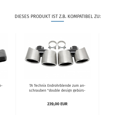
DIESES PRODUKT IST Z.B. KOMPATIBEL ZU:
n­
TA Tech­nix End­rohr­blen­de zum an­
schrau­ben "dou­ble de­sign ge­bürs­
or­
tet" pas­send für Por­sche Macan
(95B) BJ...
239,00 EUR