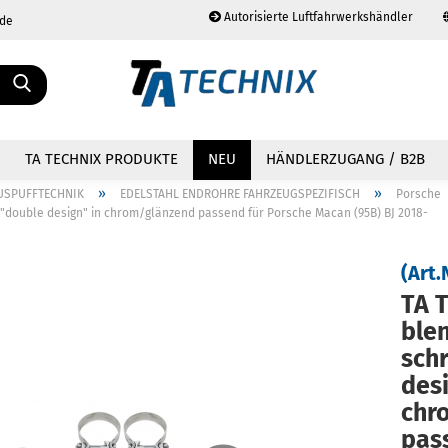
Autorisierte Luftfahrwerkshändler
.de
Sprache auswählen
TA TECHNIX PRODUKTE
NEU
HÄNDLERZUGANG / B2B
»
»
USPUFFTECHNIK
EDELSTAHL ENDROHRE FAHRZEUGSPEZIFISCH
Porsche
"double design" in chrom/glänzend passend für Porsche Macan (95B) BJ 2018-
(Art.
TA T
Konto erstellen
Passwort vergessen?
blen
schr
de­s
chr
pas­