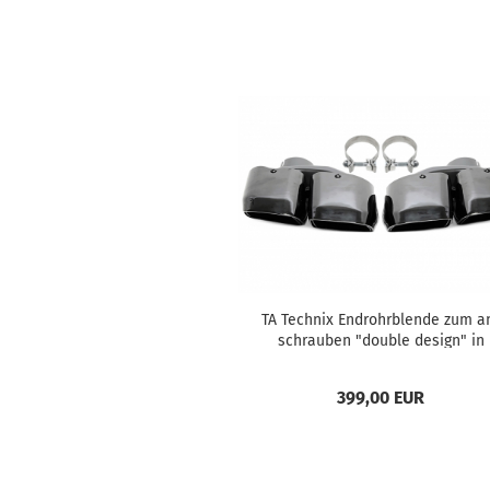
TA Tech­nix End­rohr­blen­de zum a
schrau­ben "dou­ble de­sign" in
schwarz/glän­zend pas­send für P
sche Macan...
399,00 EUR