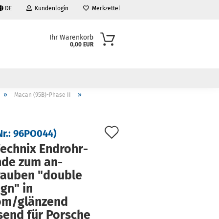
DE
Kundenlogin
Merkzettel
Ihr Warenkorb
0,00 EUR
»
»
Macan (95B)-Phase II
Auf
Nr.:
96PO044
)
den
ech­nix End­rohr­
­de zum an­
Merkzettel
au­ben "dou­ble
ign" in
om/glän­zend
send für Por­sche