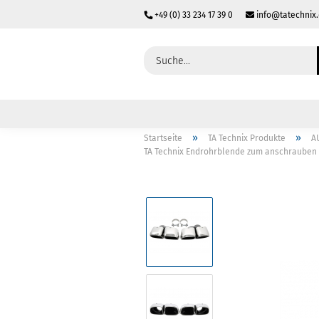
+49 (0) 33 234 17 39 0
info@tatechnix
»
»
Startseite
TA Technix Produkte
A
TA Technix Endrohrblende zum anschrauben 