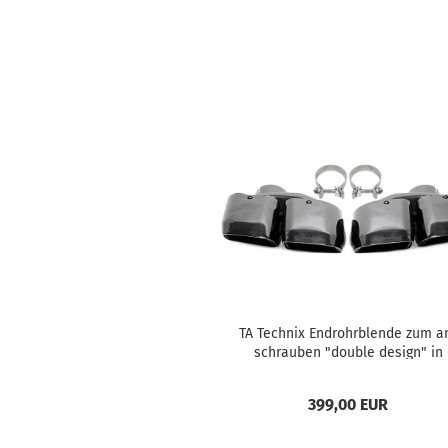
TA Tech­nix End­rohr­blen­de zum a
schrau­ben "dou­ble de­sign" in
schwarz/glän­zend pas­send für P
sche Macan...
399,00 EUR