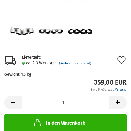
Lieferzeit:
A
ca. 2-3 Werktage
(Ausland abweichend)
d
Gewicht:
1.5
kg
M
359,00 EUR
inkl. MwSt. zzgl.
Versand
In den Warenkorb