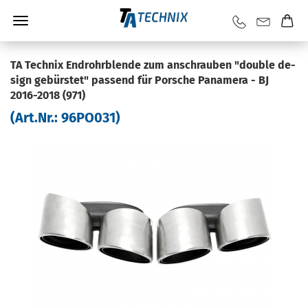
TA Tech­nix End­rohr­blen­de zum an­schrau­ben "dou­ble de­
sign ge­bürs­tet" pas­send für Por­sche Paname­ra - BJ
2016-​2018 (971)
(Art.Nr.:
96PO031
)