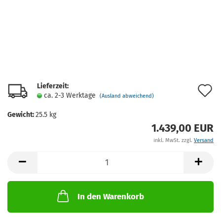
Lieferzeit:
A
ca. 2-3 Werktage
(Ausland abweichend)
d
Gewicht:
25.5
kg
M
1.439,00 EUR
inkl. MwSt. zzgl.
Versand
In den Warenkorb