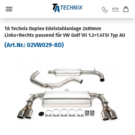
TA Tech­nix Du­plex Edel­stahl­an­la­ge 2x80mm
Links+Rechts pas­send für VW Golf VII 1.2+1.4TSI Typ AU
(Art.Nr.:
02VW029-​8D
)