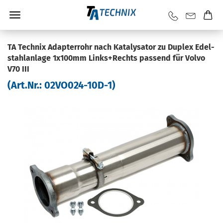
TA Tech­nix Ad­ap­ter­rohr nach Ka­ta­ly­sa­tor zu Du­plex Edel­
stahl­an­la­ge 1x100mm Links+Rechts pas­send für Volvo
V70 III
(Art.Nr.:
02VO024-​10D-1
)