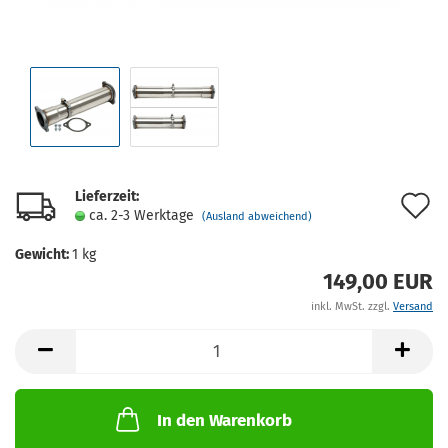
Lieferzeit:
A
ca. 2-3 Werktage
(Ausland abweichend)
d
Gewicht:
1
kg
M
149,00 EUR
inkl. MwSt. zzgl.
Versand
In den Warenkorb