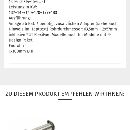
1.6T+2.0T+T4+T5+2.5FT
Leistung in KW:
132+147+149+170+177+180
Ausführung:
Anlage ab Kat. / benötigt zusätzlichen Adapter (siehe auch
Hinweis im Hapttext) Rohrdurchmesser: 63,5mm + 2x57mm
inklusive 2.5T FlexiFuel Modelle auch für Modelle mit R-
Design Paket
Endrohr:
1x100mm L+R
ZU DIESEM PRODUKT EMPFEHLEN WIR IHNEN: