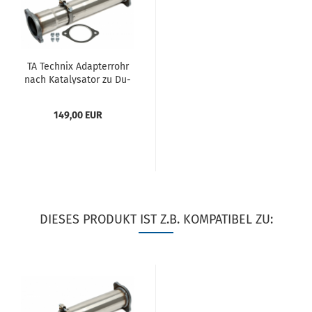
TA Tech­nix Ad­ap­ter­rohr
nach Ka­ta­ly­sa­tor zu Du­
plex Edel­stahl­an­la­ge
1x100mm Links+Rechts
149,00 EUR
pas­send für Volvo...
DIESES PRODUKT IST Z.B. KOMPATIBEL ZU: