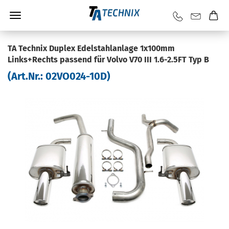
TA Tech­nix Du­plex Edel­stahl­an­la­ge 1x100mm
Links+Rechts pas­send für Volvo V70 III 1.6-2.5FT Typ B
(Art.Nr.:
02VO024-​10D
)