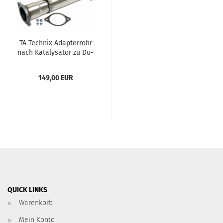
TA Tech­nix Ad­ap­ter­rohr
nach Ka­ta­ly­sa­tor zu Du­
plex Edel­stahl­an­la­ge
1x100mm Links+Rechts
149,00 EUR
pas­send für Volvo...
QUICK LINKS
Warenkorb
Mein Konto