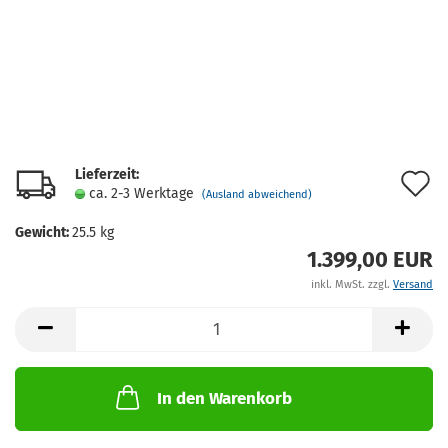
Lieferzeit:
A
ca. 2-3 Werktage
(Ausland abweichend)
d
Gewicht:
25.5
kg
M
1.399,00 EUR
inkl. MwSt. zzgl.
Versand
In den Warenkorb