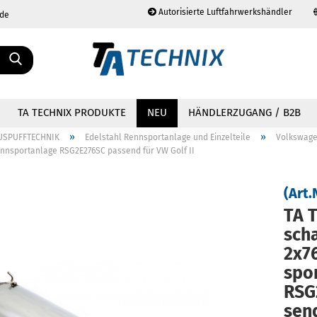
Autorisierte Luftfahrwerkshändler
.de
Sprache auswählen
TA TECHNIX PRODUKTE
NEU
HÄNDLERZUGANG / B2B
»
»
USPUFFTECHNIK
Edelstahl Rennsportanlage und Einzelteile
Volkswag
nnsportanlage RSG2E276SC passend für VW Golf II
(Art.
TA T
Konto erstellen
Passwort vergessen?
scha
2x7
spor
RSG
send