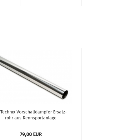
 Tech­nix Vor­schall­dämp­fer Er­satz­
rohr aus Renn­sport­an­la­ge
SG2Exx/RSG3Exx pas­send für VW
Golf II/III...
79,00 EUR