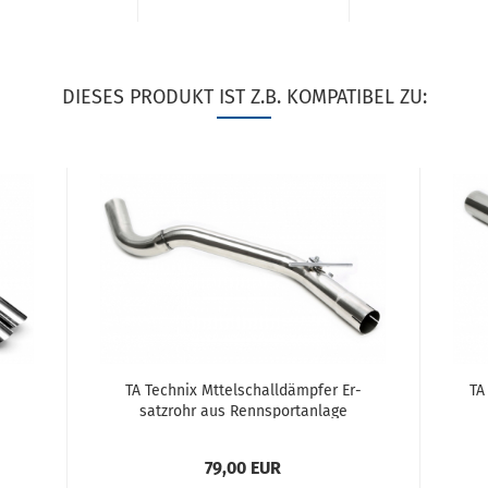
DIESES PRODUKT IST Z.B. KOMPATIBEL ZU:
TA Tech­nix Mt­tel­schall­dämp­fer Er­
TA
satz­rohr aus Renn­sport­an­la­ge
RSG2Exx/RSG3Exx pas­send für VW
R
Golf II/III...
79,00 EUR