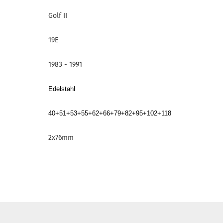
Golf II
19E
1983 - 1991
Edelstahl
40+51+53+55+62+66+79+82+95+102+118
2x76mm