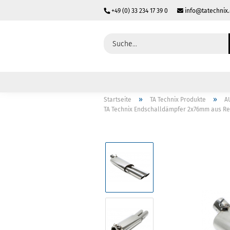
+49 (0) 33 234 17 39 0
info@tatechnix
»
»
Startseite
TA Technix Produkte
A
TA Technix Endschalldämpfer 2x76mm aus Re