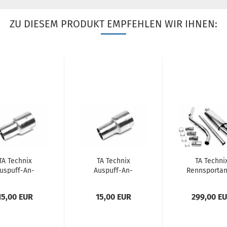
ZU DIESEM PRODUKT EMPFEHLEN WIR IHNEN:
TA Tech­nix
TA Tech­nix
TA Tech­ni
uspuff-​​An­
Auspuff-​​An­
Renn­sport­an
hluß­ad­ap­ter
schluß­ad­ap­ter
ge 2x76mm p
n 42mm auf
von 45mm auf
send für 
15,00 EUR
15,00 EUR
299,00 E
63,5mm
63,5mm
Golf II