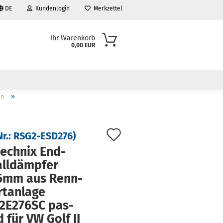
DE
Kundenlogin
Merkzettel
Ihr Warenkorb
0,00 EUR
»
en
Auf
Nr.:
RSG2-ESD276
)
den
ech­nix End­
ll­dämp­fer
Merkzettel
6mm aus Renn­
t­an­la­ge
2E276SC pas­
 für VW Golf II