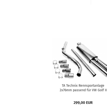
TA Tech­nix Renn­sport­an­la­ge
2x76mm pas­send für VW Golf II
299,00 EUR