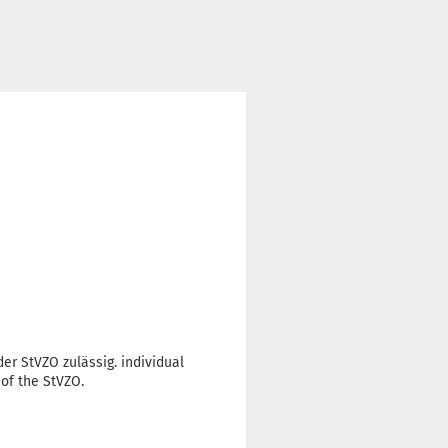
der StVZO zulässig. individual
 of the StVZO.