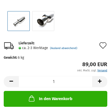
Lieferzeit:
A
ca. 2-3 Werktage
(Ausland abweichend)
d
Gewicht:
6
kg
M
89,00 EUR
inkl. MwSt. zzgl.
Versand
In den Warenkorb