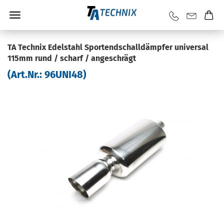
TA Tech­nix Edel­stahl Sportend­schall­dämp­fer uni­ver­sal
115mm rund / scharf / an­ge­schrägt
(Art.Nr.:
96UNI48
)