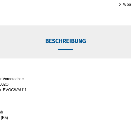
Woa
BESCHREIBUNG
r Vorderachse
U02Q
+ EVOGWAU11
eb
 (B5)