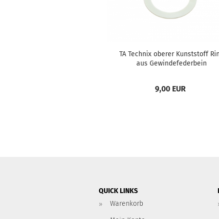
TA Tech­nix obe­rer Kunst­stoff Ri
aus Ge­win­de­fe­der­bein
GFAU02+GFAU05+GFAU07/08+AU02
9,00 EUR
QUICK LINKS
Warenkorb