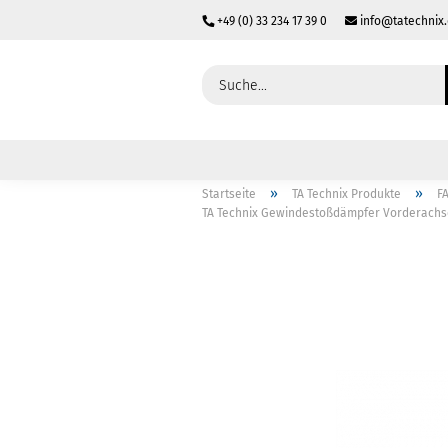
+49 (0) 33 234 17 39 0
info@tatechnix
»
»
Startseite
TA Technix Produkte
F
TA Technix Gewindestoßdämpfer Vorderachse 