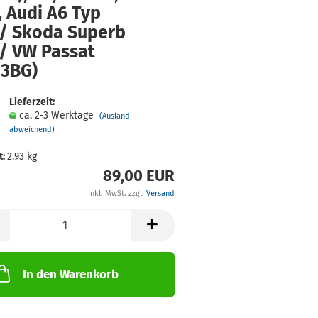
, Audi A6 Typ
/ Skoda Su­perb
/ VW Pas­sat
/3BG)
Lieferzeit:
ca. 2-3 Werktage
(Ausland
abweichend)
t:
2.93
kg
89,00 EUR
inkl. MwSt. zzgl.
Versand
In den Warenkorb