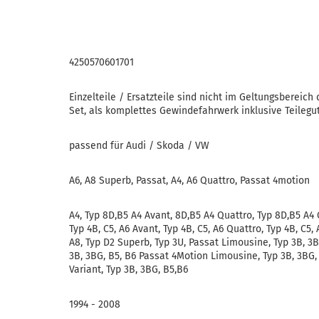
4250570601701
Einzelteile / Ersatzteile sind nicht im Geltungsbereich
Set, als komplettes Gewindefahrwerk inklusive Teilegut
passend für Audi / Skoda / VW
A6, A8 Superb, Passat, A4, A6 Quattro, Passat 4motion
A4, Typ 8D,B5 A4 Avant, 8D,B5 A4 Quattro, Typ 8D,B5 A4 
Typ 4B, C5, A6 Avant, Typ 4B, C5, A6 Quattro, Typ 4B, C5,
A8, Typ D2 Superb, Typ 3U, Passat Limousine, Typ 3B, 3BG
3B, 3BG, B5, B6 Passat 4Motion Limousine, Typ 3B, 3BG,
Variant, Typ 3B, 3BG, B5,B6
1994 - 2008