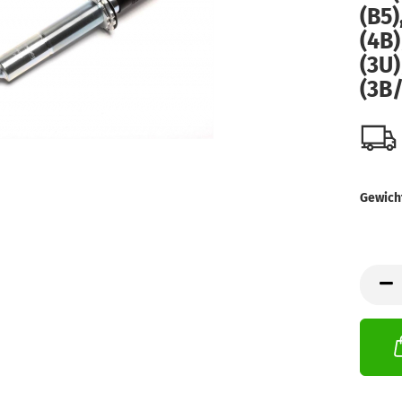
(B5)
(4B)
(3U)
(3B
Gewich