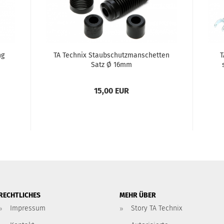
ng
TA Tech­nix Staub­schutz­man­schet­ten
T
Satz Ø 16mm
/03
15,00 EUR
RECHTLICHES
MEHR ÜBER
Impressum
Story TA Technix