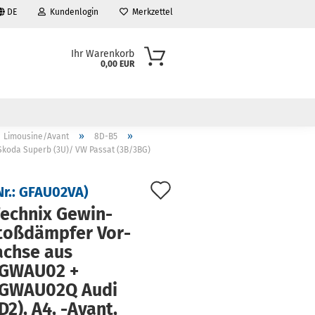
DE
Kundenlogin
Merkzettel
Ihr Warenkorb
0,00 EUR
»
»
Limousine/Avant
8D-B5
Skoda Superb (3U)/ VW Passat (3B/3BG)
Auf
Nr.:
GFAU02VA
)
den
ech­nix Ge­win­
toß­dämp­fer Vor­
Merkzettel
ach­se aus
GWAU02 +
GWAU02Q Audi
D2), A4, -​Avant,