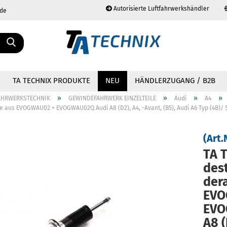
Autorisierte Luftfahrwerkshändler
.de
Sprache auswählen
TA TECHNIX PRODUKTE
NEU
HÄNDLERZUGANG / B2B
»
»
»
»
AHRWERKSTECHNIK
GEWINDEFAHRWERK EINZELTEILE
Audi
A4
aus EVOGWAU02 + EVOGWAU02Q Audi A8 (D2), A4, -Avant, (B5), Audi A6 Typ (4B)/ 
(Art.
TA T
Konto erstellen
Passwort vergessen?
de­s
der­
EVO
EVO
A8 (