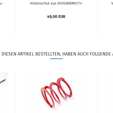
u­
Hin­ter­ach­se aus EVOGWBM01/1+
V
g
BM02/1+BM03+BM04
49,00 EUR
DIESEN ARTIKEL BESTELLTEN, HABEN AUCH FOLGENDE 