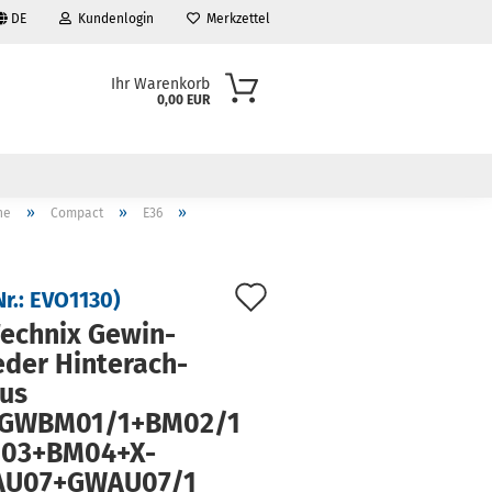
DE
Kundenlogin
Merkzettel
Ihr Warenkorb
0,00 EUR
»
»
»
he
Compact
E36
Auf
Nr.:
EVO1130
)
den
ech­nix Ge­win­
e­der Hin­ter­ach­
Merkzettel
aus
GWBM01/1+BM02/1
03+BM04+X-​
U07+GWAU07/1