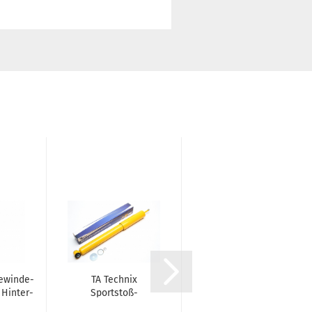
e­win­de­
TA Tech­nix
TA Tech­nix
 Hin­ter­
Sport­stoß­
Sport­stoß­
aus
dämp­fer Hin­
dämp­fer Hin­