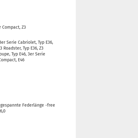
er Compact, Z3
3er Serie Cabriolet, Typ E36,
3 Roadster, Typ E36, Z3
oupe, Typ E46, 3er Serie
 Compact, E46
ungespannte Federlänge -free
6,0