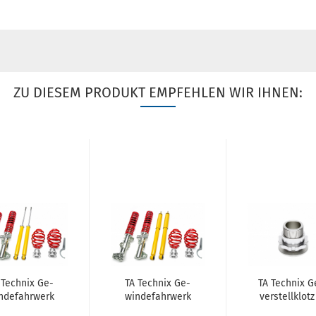
ZU DIESEM PRODUKT EMPFEHLEN WIR IHNEN:
 Tech­nix Ge­
TA Tech­nix Ge­
TA Tech­nix G
n­de­fahr­werk
win­de­fahr­werk
ver­stell­klotz
as­send für
pas­send für
ach­se 