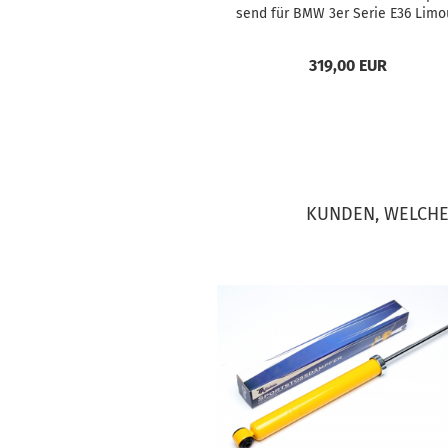
send für BMW 3er Serie E36 Li­mo
si­ne, -​Coupe, -​Ca­brio­let, -​Tou­rin
319,00 EUR
KUNDEN, WELCHE 