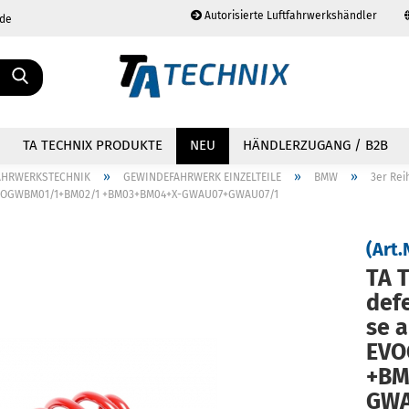
Autorisierte Luftfahrwerkshändler
.de
Sprache auswählen
TA TECHNIX PRODUKTE
NEU
HÄNDLERZUGANG / B2B
»
»
»
AHRWERKSTECHNIK
GEWINDEFAHRWERK EINZELTEILE
BMW
3er Rei
s EVOGWBM01/1+BM02/1 +BM03+BM04+X-GWAU07+GWAU07/1
(Art.
TA T
Konto erstellen
Passwort vergessen?
de­f
se 
EVO
+BM
GWA