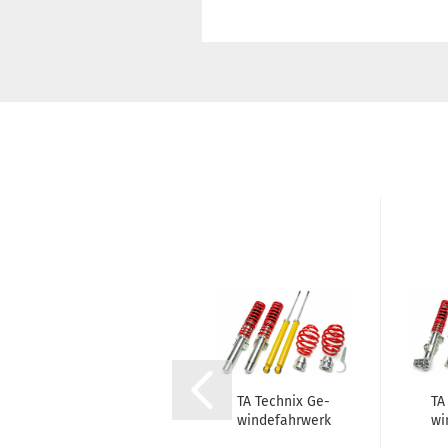
TA Tech­nix
TA Tech­nix Ge­
TA
Sport­stoß­
win­de­fahr­werk
wi
dämp­fer Hin­
pas­send für
p