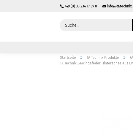
+49 (0) 33 234 17 39 0
info@tatechnix
»
»
Startseite
TA Technix Produkte
F
TA Technix Gewindefeder Hinterachse au