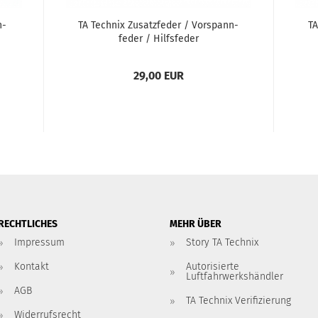
n­
TA Tech­nix Zu­satz­fe­der / Vor­spann­
TA
fe­der / Hilfs­fe­der
Ca­
29,00 EUR
RECHTLICHES
MEHR ÜBER
Impressum
Story TA Technix
Kontakt
Autorisierte
Luftfahrwerkshändler
AGB
TA Technix Verifizierung
Widerrufsrecht