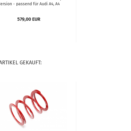
er­si­on - pas­send für Audi A4, A4
Avant, A4 Ca­brio­let , Typ B6, B7...
579,00 EUR
ARTIKEL GEKAUFT: