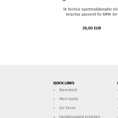
TA Tech­nix Sport­stoß­dämp­fer Hi
ter­ach­se pas­send für BMW 3er
Serie E36+E46 Li­mou­si­ne, Coupe, 
brio­let,...
39,00 EUR
QUICK LINKS
Warenkorb
Mein Konto
Zur Kasse
Händlerzugang erstellen