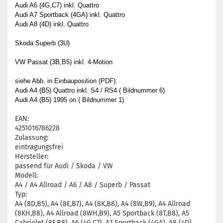
Audi A6 (4G,C7) inkl. Quattro
Audi A7 Sportback (4GA) inkl. Quattro
Audi A8 (4D) inkl. Quattro
Skoda Superb (3U)
VW Passat (3B,B5) inkl. 4-Motion
siehe Abb. in Einbauposition (PDF):
Audi A4 (B5) Quattro inkl. S4 / RS4 ( Bildnummer 6)
Audi A4 (B5) 1995 on ( Bildnummer 1)
EAN:
4251016786228
Zulassung:
eintragungsfrei
Hersteller:
passend für Audi / Skoda / VW
Modell:
A4 / A4 Allroad / A6 / A8 / Superb / Passat
Typ:
A4 (8D,B5), A4 (8E,B7), A4 (8K,B8), A4 (8W,B9), A4 Allroad
(8KH,B8), A4 Allroad (8WH,B9), A5 Sportback (8T,B8), A5
Cabriolet (8F,B8), A6 (4G,C7), A7 Sportback (4GA), A8 (4D),