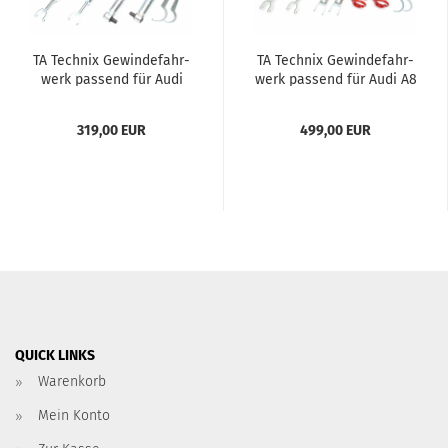
TA Tech­nix Ge­win­de­fahr­
TA Tech­nix Ge­win­de­fahr­
werk pas­send für Audi
werk pas­send für Audi A8
A4, -​Avant, Typ B5 Front­
Typ D2
an­trieb
319,00 EUR
499,00 EUR
QUICK LINKS
Warenkorb
Mein Konto