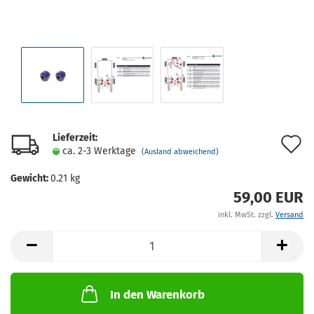
Lieferzeit:
A
ca. 2-3 Werktage
(Ausland abweichend)
d
Gewicht:
0.21
kg
M
59,00 EUR
inkl. MwSt. zzgl.
Versand
In den Warenkorb