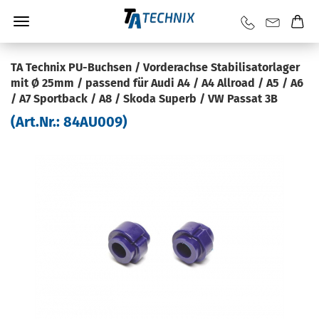
TA Tech­nix PU-​Buchsen / Vor­der­ach­se Sta­bi­li­sa­tor­la­ger
mit Ø 25mm / pas­send für Audi A4 / A4 All­road / A5 / A6
/ A7 Sport­back / A8 / Skoda Su­perb / VW Pas­sat 3B
(Art.Nr.:
84AU009
)