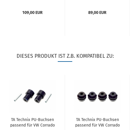
VW Golf 2
VW Golf 2
109,00 EUR
89,00 EUR
DIESES PRODUKT IST Z.B. KOMPATIBEL ZU:
TA Tech­nix PU-​Buch­sen
TA Tech­nix PU-​Buch­sen
pas­send für VW Cor­ra­do
pas­send für VW Cor­ra­do