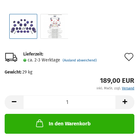
Lieferzeit:
A
ca. 2-3 Werktage
(Ausland abweichend)
d
Gewicht:
29
kg
M
189,00 EUR
inkl. MwSt. zzgl.
Versand
In den Warenkorb