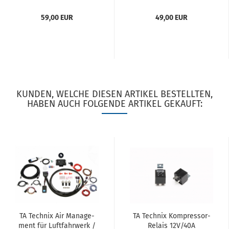
/ Golf II / Jetta II / Seat
/ Golf II / Jetta II / Golf III
To­le­do I / Hin­ter­achs­la­
/ Vento / Seat Cor­do­ba...
59,00 EUR
49,00 EUR
ger...
KUNDEN, WELCHE DIESEN ARTIKEL BESTELLTEN,
HABEN AUCH FOLGENDE ARTIKEL GEKAUFT:
TA Tech­nix Air Ma­nage­
TA Tech­nix Kompressor-​​
ment für Luft­fahr­werk /
Re­lais 12V/40A