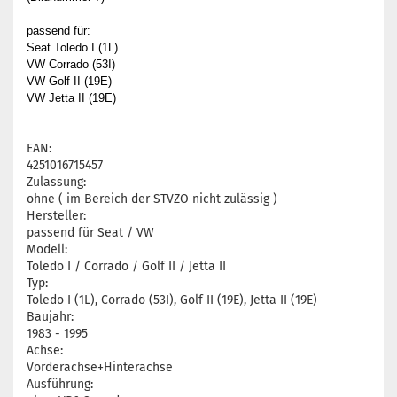
passend für:
Seat Toledo I (1L)
VW Corrado (53I)
VW Golf II (19E)
VW Jetta II (19E)
EAN:
4251016715457
Zulassung:
ohne ( im Bereich der STVZO nicht zulässig )
Hersteller:
passend für Seat / VW
Modell:
Toledo I / Corrado / Golf II / Jetta II
Typ:
Toledo I (1L), Corrado (53I), Golf II (19E), Jetta II (19E)
Baujahr:
1983 - 1995
Achse:
Vorderachse+Hinterachse
Ausführung: