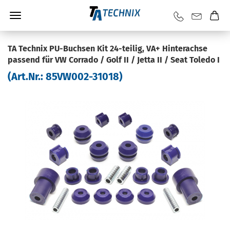
TA Tech­nix PU-​Buchsen Kit 24-​teilig, VA+ Hin­ter­ach­se
pas­send für VW Cor­ra­do / Golf II / Jetta II / Seat To­le­do I
(Art.Nr.:
85VW002-​31018
)