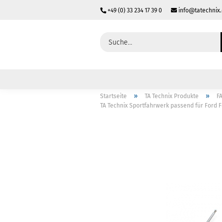
+49 (0) 33 234 17 39 0
info@tatechnix
»
»
Startseite
TA Technix Produkte
F
TA Technix Sportfahrwerk passend für Ford