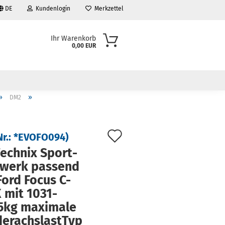
DE
Kundenlogin
Merkzettel
Ihr Warenkorb
0,00 EUR
»
»
DM2
Auf
Nr.:
*EVOFO094
)
den
ech­nix Sport­
­werk pas­send
Merkzettel
Ford Focus C-
mit 1031-​
kg ma­xi­ma­le
der­achs­last­Typ