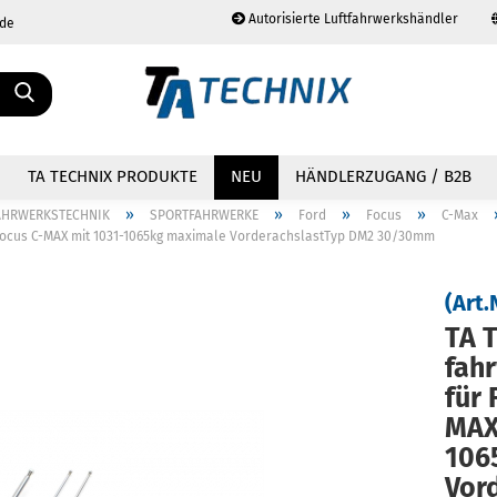
Autorisierte Luftfahrwerkshändler
.de
Sprache auswählen
TA TECHNIX PRODUKTE
NEU
HÄNDLERZUGANG / B2B
»
»
»
»
AHRWERKSTECHNIK
SPORTFAHRWERKE
Ford
Focus
C-Max
 Focus C-MAX mit 1031-1065kg maximale VorderachslastTyp DM2 30/30mm
(Art.
TA T
Konto erstellen
Passwort vergessen?
fahr
für 
MAX 
1065
Vor­