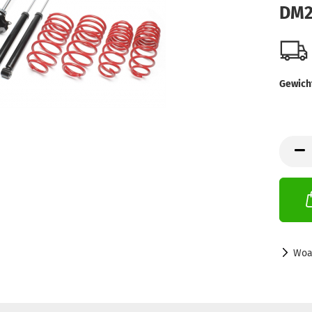
DM2
Gewich
Woa