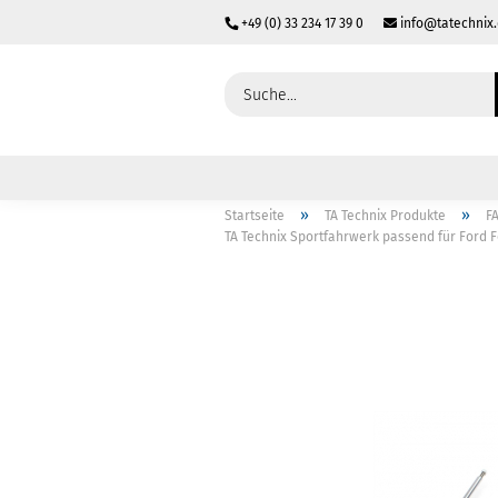
+49 (0) 33 234 17 39 0
info@tatechnix
»
»
Startseite
TA Technix Produkte
F
TA Technix Sportfahrwerk passend für Ford 