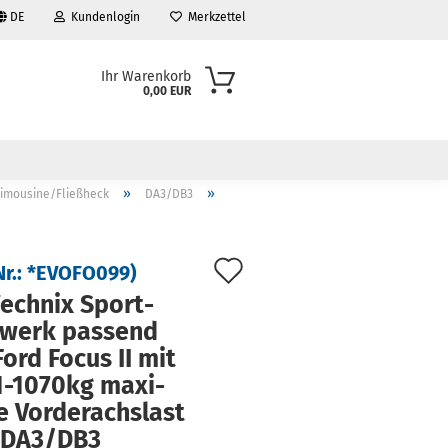
DE
Kundenlogin
Merkzettel
Ihr Warenkorb
0,00 EUR
»
»
Limousine/Fließheck
DA3/DB3
Auf
Nr.:
*EVOFO099
)
den
ech­nix Sport­
­werk pas­send
Merkzettel
Ford Focus II mit
-​1070kg ma­xi­
e Vor­der­achs­last
 DA3/DB3