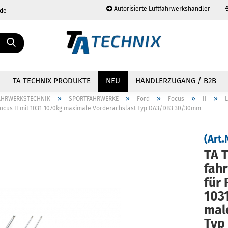
Autorisierte Luftfahrwerkshändler
.de
Sprache auswählen
TA TECHNIX PRODUKTE
NEU
HÄNDLERZUGANG / B2B
»
»
»
»
»
AHRWERKSTECHNIK
SPORTFAHRWERKE
Ford
Focus
II
Focus II mit 1031-1070kg maximale Vorderachslast Typ DA3/DB3 30/30mm
(Art.
TA T
Konto erstellen
Passwort vergessen?
fahr
für 
1031
ma­l
Typ