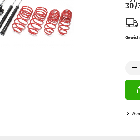
30/
Gewich
Woa