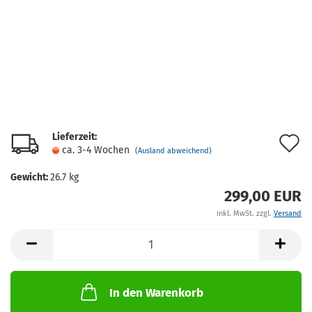
Lieferzeit:
A
ca. 3-4 Wochen
(Ausland abweichend)
d
Gewicht:
26.7
kg
M
299,00 EUR
inkl. MwSt. zzgl.
Versand
In den Warenkorb