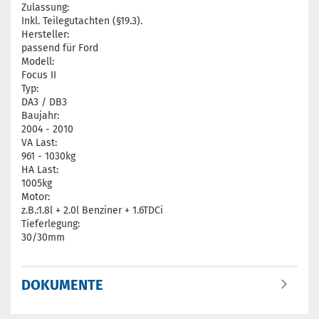
Zulassung:
Inkl. Teilegutachten (§19.3).
Hersteller:
passend für Ford
Modell:
Focus II
Typ:
DA3 / DB3
Baujahr:
2004 - 2010
VA Last:
961 - 1030kg
HA Last:
1005kg
Motor:
z.B.:1.8l + 2.0l Benziner + 1.6TDCi
Tieferlegung:
30/30mm
DOKUMENTE