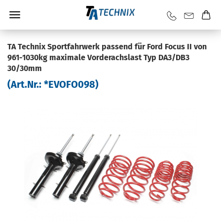
TA Tech­nix Sport­fahr­werk pas­send für Ford Focus II von
961-​1030kg ma­xi­ma­le Vor­der­achs­last Typ DA3/DB3
30/30mm
(Art.Nr.:
*EVOFO098
)