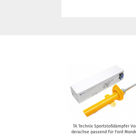
TA Tech­nix Sport­stoß­dämp­fer Vo
der­ach­se pas­send für Ford Mon­