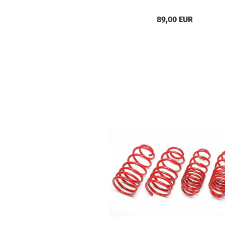
III (B4Y, B5Y, BWY)
89,00 EUR