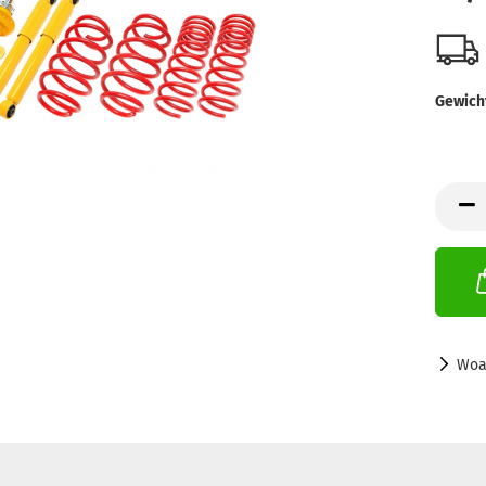
Gewich
Woa