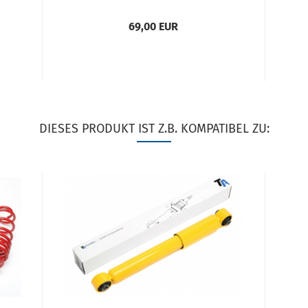
II+III Tur­nier (BNP, BWY)
69,00 EUR
DIESES PRODUKT IST Z.B. KOMPATIBEL ZU: