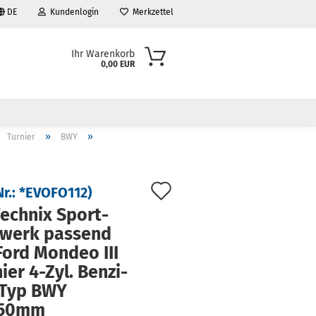
DE
Kundenlogin
Merkzettel
Ihr Warenkorb
0,00 EUR
»
»
Turnier
BWY
Auf
Nr.:
*EVOFO112
)
den
ech­nix Sport­
­werk pas­send
Merkzettel
Ford Mon­deo III
nier 4-Zyl. Ben­zi­
 Typ BWY
/50mm