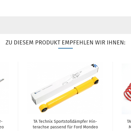
ZU DIESEM PRODUKT EMPFEHLEN WIR IHNEN:
r­
TA Tech­nix Sport­stoß­dämp­fer Hin­
TA
deo
ter­ach­se pas­send für Ford Mon­deo
M