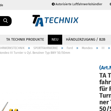
Autorisierte Luftfahrwerkshändler
.de
Sprache auswählen
TA TECHNIX PRODUKTE
NEU
HÄNDLERZUGANG / B2B
»
»
»
»
»
AHRWERKSTECHNIK
SPORTFAHRWERKE
Ford
Mondeo
III
Mondeo III Turnier 4-Zyl. Benziner Typ BWY 50/50mm
(Art.
TA T
Konto erstellen
Passwort vergessen?
fahr
für 
Tur­
ner
50