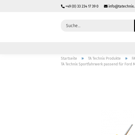
+49 (0) 33 234 17 39 0
info@tatechnix
»
»
Startseite
TA Technix Produkte
F
TA Technix Sportfahrwerk passend für Ford 