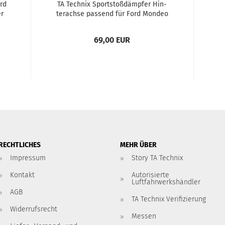
ord
TA Tech­nix Sport­stoß­dämp­fer Hin­
er
ter­ach­se pas­send für Ford Mon­deo
II+III Tur­nier (BNP, BWY)
69,00 EUR
RECHTLICHES
MEHR ÜBER
Impressum
Story TA Technix
Kontakt
Autorisierte
Luftfahrwerkshändler
AGB
TA Technix Verifizierung
Widerrufsrecht
Messen