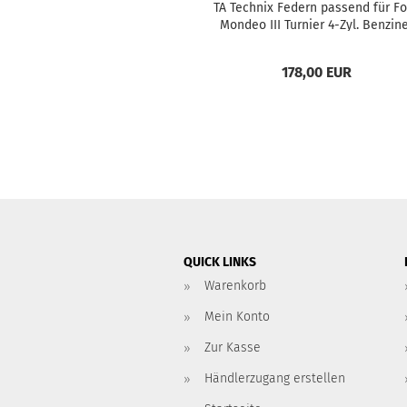
TA Tech­nix Fe­dern pas­send für F
Mon­deo III Tur­nier 4-Zyl. Ben­zi­n
Typ BWY 50/50mm
178,00 EUR
QUICK LINKS
Warenkorb
Mein Konto
Zur Kasse
Händlerzugang erstellen