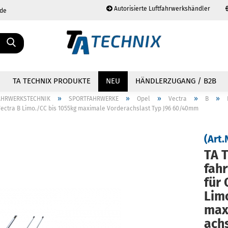
Autorisierte Luftfahrwerkshändler
.de
Sprache auswählen
TA TECHNIX PRODUKTE
NEU
HÄNDLERZUGANG / B2B
»
»
»
»
»
AHRWERKSTECHNIK
SPORTFAHRWERKE
Opel
Vectra
B
Vectra B Limo./CC bis 1055kg maximale Vorderachslast Typ J96 60/40mm
(Art.
TA T
Konto erstellen
Passwort vergessen?
fahr
für 
Lim
ma­x
achs