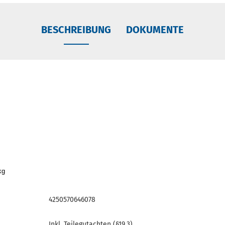
BESCHREIBUNG
DOKUMENTE
kg
4250570646078
Inkl. Teilegutachten (§19.3).