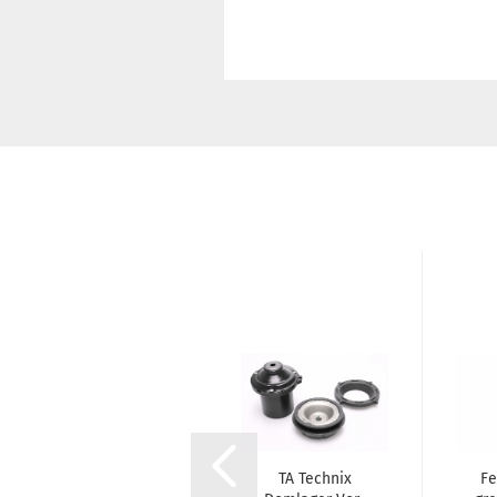
TA Tech­nix
TA Tech­nix
Fe