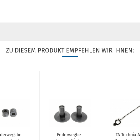
ZU DIESEM PRODUKT EMPFEHLEN WIR IHNEN:
­der­wegs­be­
Fe­der­weg­be­
TA Tech­nix A