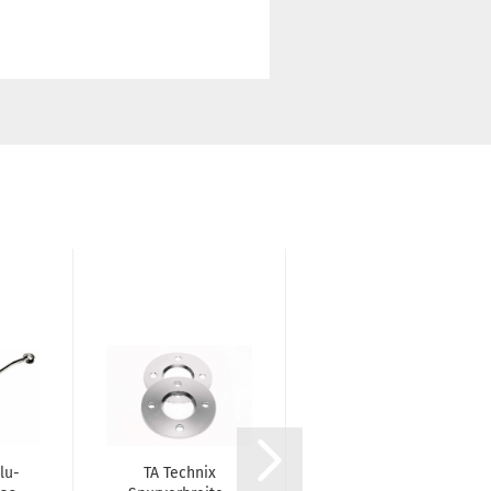
lu-​
TA Tech­nix
TA Tech­nix