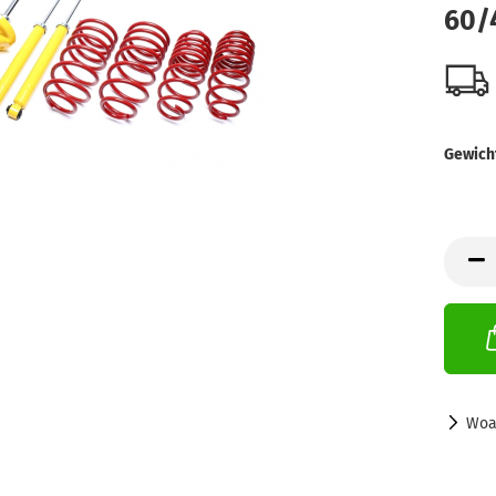
60
Gewich
Woa