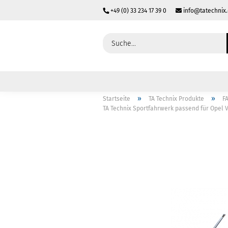
+49 (0) 33 234 17 39 0
info@tatechnix
»
»
Startseite
TA Technix Produkte
F
TA Technix Sportfahrwerk passend für Opel 