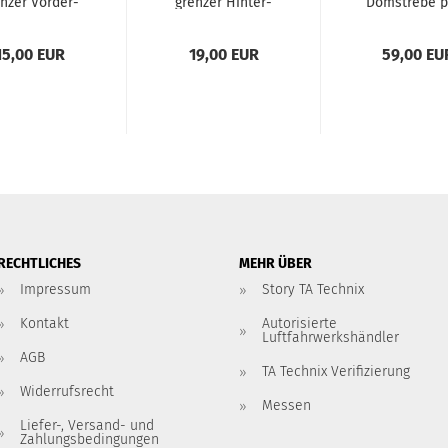
n­zer Vor­der­
gren­zer Hin­ter­
Dom­stre­be 
ach­se
ach­se schmal /
send für Op
1 Set
Vec­tra B
15,00 EUR
19,00 EUR
59,00 EU
RECHTLICHES
MEHR ÜBER
Impressum
Story TA Technix
Kontakt
Autorisierte
Luftfahrwerkshändler
AGB
TA Technix Verifizierung
Widerrufsrecht
Messen
Liefer-, Versand- und
Zahlungsbedingungen