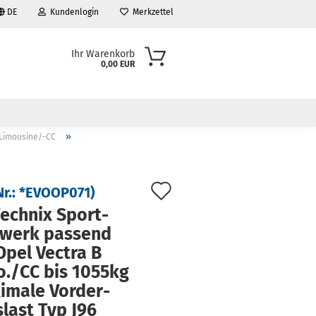
DE
Kundenlogin
Merkzettel
Ihr Warenkorb
0,00 EUR
»
Limousine/-CC
Auf
Nr.:
*EVOOP071
)
den
ech­nix Sport­
­werk pas­send
Merkzettel
Opel Vec­tra B
o./CC bis 1055kg
i­ma­le Vor­der­
­last Typ J96