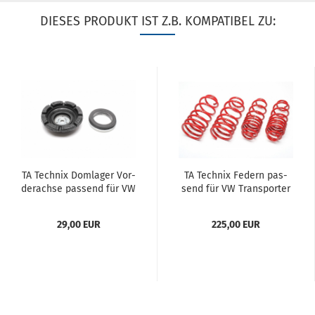
DIESES PRODUKT IST Z.B. KOMPATIBEL ZU:
TA Tech­nix Dom­la­ger Vor­
TA Tech­nix Fe­dern pas­
der­ach­se pas­send für VW
send für VW Trans­por­ter
T5
T6 Typ 7_ 40/40mm
29,00 EUR
225,00 EUR