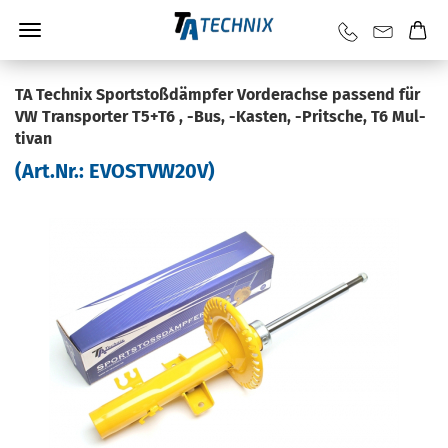
TA Tech­nix Sport­stoß­dämp­fer Vor­der­ach­se pas­send für
VW Trans­por­ter T5+T6 , -Bus, -​Kasten, -​Pritsche, T6 Mul­
ti­van
(Art.Nr.:
EVOSTVW20V
)