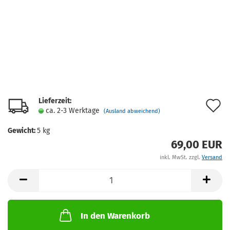
Lieferzeit:
A
ca. 2-3 Werktage
(Ausland abweichend)
d
Gewicht:
5
kg
M
69,00 EUR
inkl. MwSt. zzgl.
Versand
In den Warenkorb