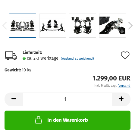
Lieferzeit:
A
ca. 2-3 Werktage
(Ausland abweichend)
d
Gewicht:
10
kg
M
1.299,00 EUR
inkl. MwSt. zzgl.
Versand
In den Warenkorb