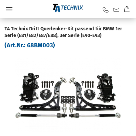
TA Tech­nix Drift Querlenker-​Kit pas­send für BMW 1er
Serie (E81/E82/E87/E88), 3er Serie (E90-​E93)
(Art.Nr.:
68BM003
)