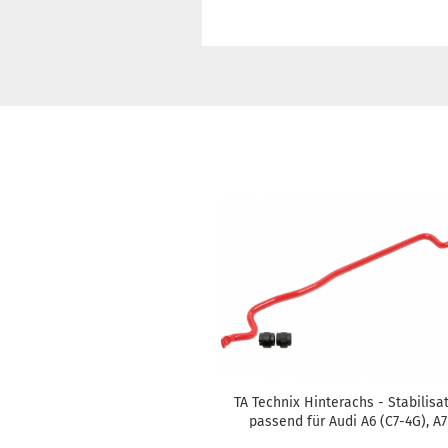
TA Tech­nix Hin­ter­achs - Sta­bi­li­sa­
pas­send für Audi A6 (C7-4G), A7
(4GA)