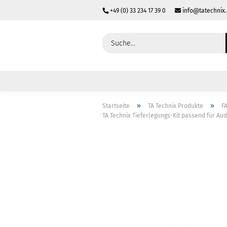
+49 (0) 33 234 17 39 0
info@tatechnix
»
»
Startseite
TA Technix Produkte
F
TA Technix Tieferlegungs-Kit passend für Au