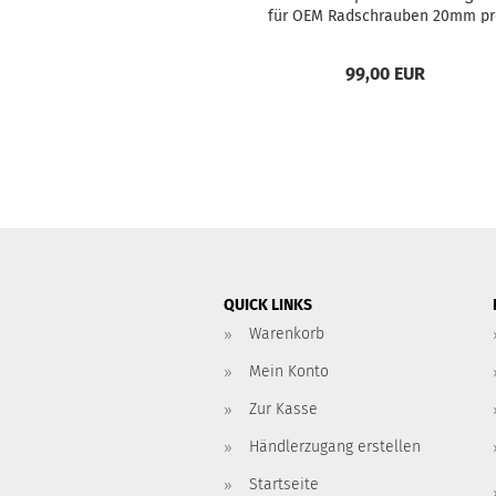
für OEM Rad­schrau­ben 20mm pr
Seite/40mm pro Achse, LK 5x112
NLB 66,55/66,6...
99,00 EUR
QUICK LINKS
Warenkorb
Mein Konto
Zur Kasse
Händlerzugang erstellen
Startseite