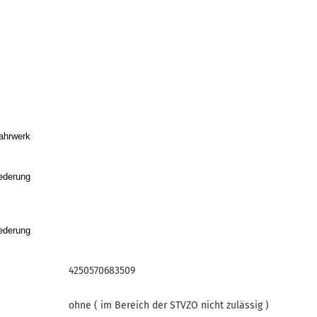
fahrwerk
federung
federung
4250570683509
ohne ( im Bereich der STVZO nicht zulässig )