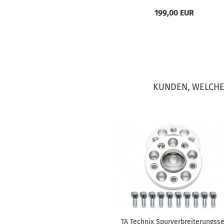
199,00 EUR
KUNDEN, WELCHE 
TA Tech­nix Spur­ver­brei­te­rungs­s