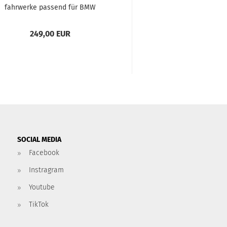
fahr­wer­ke pas­send für BMW
Alu­mi­ni­um 11,
249,00 EUR
139,00 E
SOCIAL MEDIA
Facebook
Instragram
Youtube
TikTok