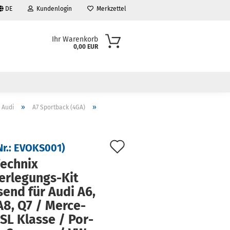
DE
Kundenlogin
Merkzettel
Ihr Warenkorb
0,00 EUR
»
»
Audi
A7 Sportback (4GA)
Auf
Nr.:
EVOKS001
)
den
ech­nix
erlegungs-​Kit
Merkzettel
send für Audi A6,
A8, Q7 / Mer­ce­
SL Klas­se / Por­