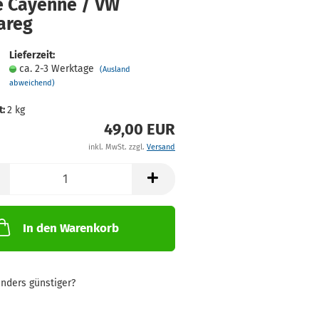
e Ca­yenne / VW
a­reg
Lieferzeit:
ca. 2-3 Werktage
(Ausland
abweichend)
t:
2
kg
49,00 EUR
inkl. MwSt. zzgl.
Versand
In den Warenkorb
nders günstiger?