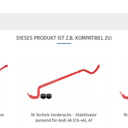
DIESES PRODUKT IST Z.B. KOMPATIBEL ZU:
tor
TA Tech­nix Vor­der­achs - Sta­bi­li­sa­tor
TA 
pas­send für Audi A6 (C8-4A), A7
(4KA)