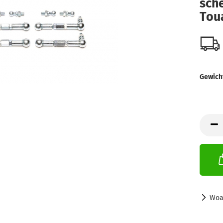
sch
Tou­
Gewich
Woa