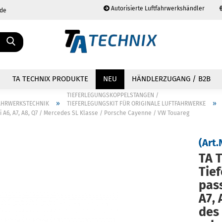
Autorisierte Luftfahrwerkshändler
.de
Sprache auswählen
TA TECHNIX PRODUKTE
NEU
HÄNDLERZUGANG / B2B
TIEFERLEGUNGSKOPPELSTANGEN /
»
»
AHRWERKSTECHNIK
TIEFERLEGUNGSKIT FÜR ORIGINALE LUFTFAHRWERKE
di A6, A7, A8, Q7 / Mercedes SL Klasse / Porsche Cayenne / VW Touareg
(Art.
Konto erstellen
TA T
Passwort vergessen?
Tief
pas­
A7, 
des 