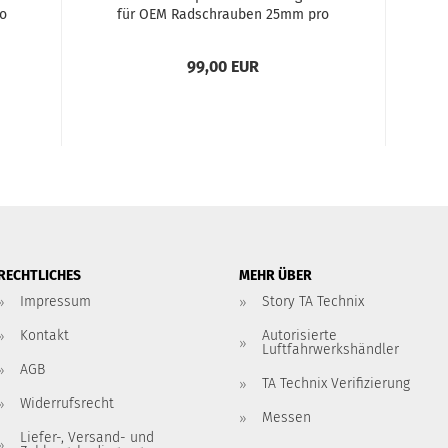
o
für OEM Rad­schrau­ben 25mm pro
,
Seite/50mm pro Achse, LK 5x112,
NLB 66,55/66,6...
99,00 EUR
RECHTLICHES
MEHR ÜBER
Impressum
Story TA Technix
Kontakt
Autorisierte
Luftfahrwerkshändler
AGB
TA Technix Verifizierung
Widerrufsrecht
Messen
Liefer-, Versand- und