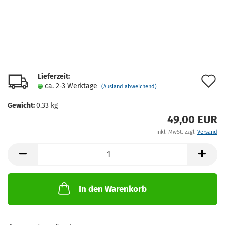
Lieferzeit:
A
ca. 2-3 Werktage
(Ausland abweichend)
d
Gewicht:
0.33
kg
M
49,00 EUR
inkl. MwSt. zzgl.
Versand
In den Warenkorb