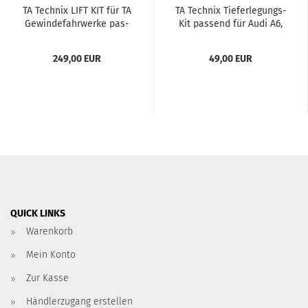
TA Tech­nix LIFT KIT für TA
TA Tech­nix Tieferlegungs-​​
Ge­win­de­fahr­wer­ke pas­
Kit pas­send für Audi A6,
send für BMW
A7, A8, Q7 / Mer­ce­des SL
Klas­se / Por­sche Ca­
249,00 EUR
49,00 EUR
yenne...
QUICK LINKS
Warenkorb
Mein Konto
Zur Kasse
Händlerzugang erstellen