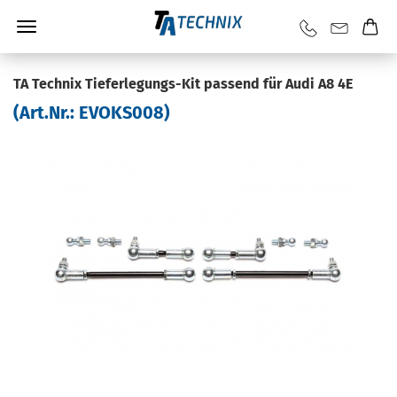
TA Tech­nix Tieferlegungs-​Kit pas­send für Audi A8 4E
(Art.Nr.:
EVOKS008
)