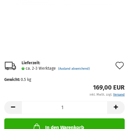
Lieferzeit:
A
ca. 2-3 Werktage
(Ausland abweichend)
d
Gewicht:
0.5
kg
M
169,00 EUR
inkl. MwSt. zzgl.
Versand
In den Warenkorb