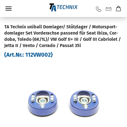
TA Tech­nix uni­ball Dom­la­ger/ Stütz­la­ger / Mo­tor­sport­
dom­la­ger Set Vor­der­ach­se pas­send für Seat Ibiza, Cor­
do­ba, To­le­do (6K/1L)/ VW Golf II+ III / Golf III Ca­brio­let /
Jetta II / Vento / Cor­ra­do / Pas­sat 35i
(Art.Nr.:
112VW002
)