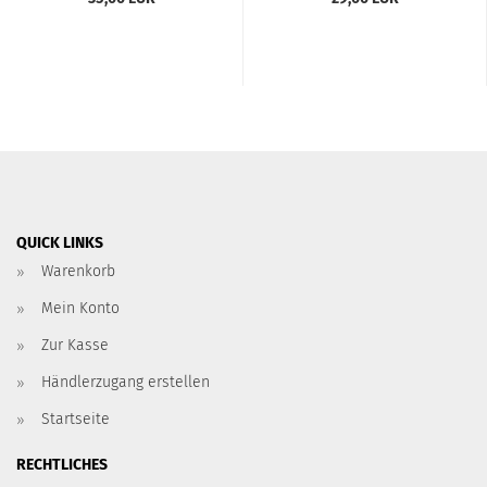
le­do (1K/1L)/...
Ibiza...
QUICK LINKS
Warenkorb
Mein Konto
Zur Kasse
Händlerzugang erstellen
Startseite
RECHTLICHES