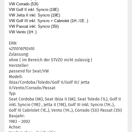
VW Corrado (53I)
VW Golf II inkl. Syncro (19E)
VW Jetta II inkl. Syncro (19E)
VW Golf III inkl. Syncro + Cabriolet (1H../1E..)
VW Passat inkl. Syncro (35I)
VW Vento (1H..)
EAN:
4251016792410
Zulassung:
ohne ( im Bereich der STVZO nicht zulässig )
Hersteller:
passend für Seat/VW
Modell:
Ibiza/Cordoba/Toledo/Golf II/Golf III/ Jetta
II/Vento/Corrado/Passat
Typ:
Seat Cordoba (6K), Seat Ibiza II (6K), Seat Toledo (1L), Golf II
inkl. Syncro (19E) , Jetta II (19E), Golf III inkl. Syncro (1H..),
Golf III Cabriolet (1E..), Vento (1H..), Corrado (53i) Passat (35I)
Baujahr:
1983 - 2002
Achse: