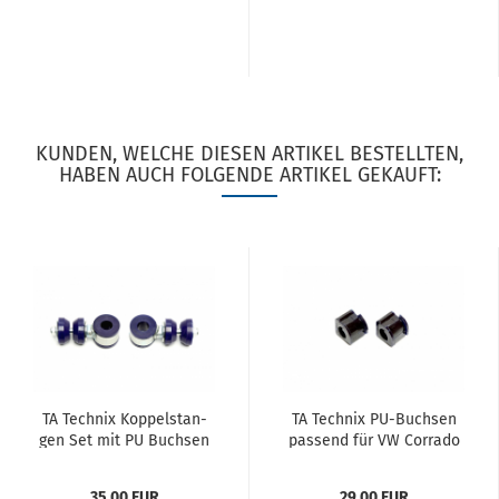
KUNDEN, WELCHE DIESEN ARTIKEL BESTELLTEN,
HABEN AUCH FOLGENDE ARTIKEL GEKAUFT:
TA Tech­nix Kop­pel­stan­
TA Tech­nix PU-​Buch­sen
gen Set mit PU Buch­sen
pas­send für VW Cor­ra­do
Vor­der­ach­se pas­send für
/ Golf II + III / Jetta II /
Seat Cor­do­ba, Ibiza , To­
Vento / Seat Cor­do­ba /
35,00 EUR
29,00 EUR