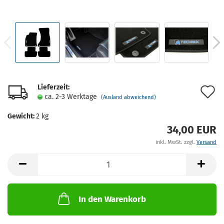
Lieferzeit:
A
ca. 2-3 Werktage
(Ausland abweichend)
d
Gewicht:
2
kg
M
34,00 EUR
inkl. MwSt. zzgl.
Versand
In den Warenkorb