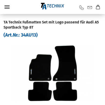
TA Tech­nix Fuß­mat­ten Set mit Logo pas­send für Audi A5
Sport­back Typ 8T
(Art.Nr.:
34AU13
)