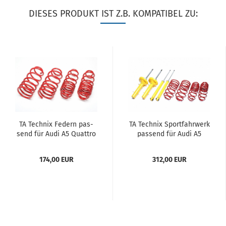
DIESES PRODUKT IST Z.B. KOMPATIBEL ZU:
TA Tech­nix Fe­dern pas­
TA Tech­nix Sport­fahr­werk
send für Audi A5 Quat­tro
pas­send für Audi A5
Sport­back bis 1175kg ma­
Quat­tro Sport­back 6-Zyl.
xi­ma­le Vor­der­achs­last
Die­sel bis 1190kg ma­xi­
174,00 EUR
312,00 EUR
Typ 8T-B8...
ma­le Vor­der­achs­last...