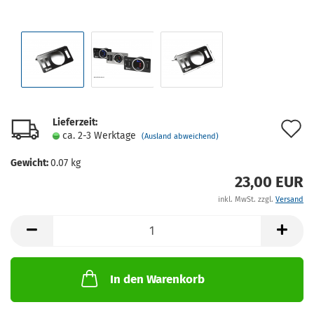
Lieferzeit:
A
ca. 2-3 Werktage
(Ausland abweichend)
d
Gewicht:
0.07
kg
M
23,00 EUR
inkl. MwSt. zzgl.
Versand
In den Warenkorb