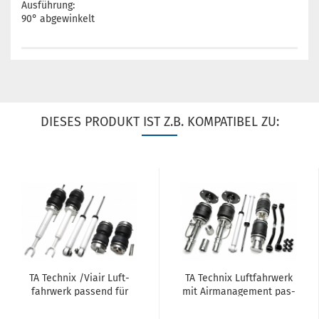
Ausführung:
90° abgewinkelt
DIESES PRODUKT IST Z.B. KOMPATIBEL ZU:
TA Tech­nix /Viair Luft­
TA Tech­nix Luft­fahr­werk
fahr­werk pas­send für
mit Air­ma­nage­ment pas­
Audi A6, Typ 4F
send für BMW 1er Serie
F20/21, 2er Serie F22/F23,