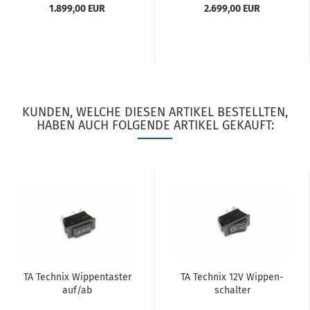
1.899,00 EUR
2.699,00 EUR
3er Serie...
KUNDEN, WELCHE DIESEN ARTIKEL BESTELLTEN,
HABEN AUCH FOLGENDE ARTIKEL GEKAUFT:
TA Tech­nix Wip­pen­tas­ter
TA Tech­nix 12V Wip­pen­
auf/ab
schal­ter