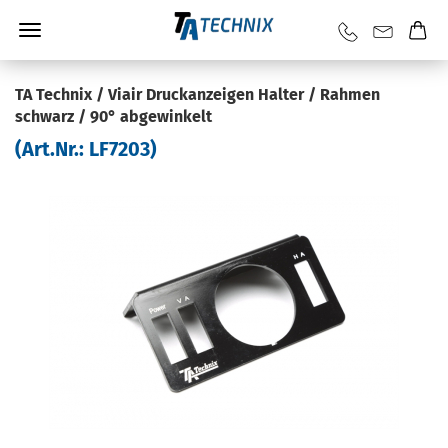
TA Tech­nix / Viair Druck­an­zei­gen Hal­ter / Rah­men
schwarz / 90° ab­ge­win­kelt
(Art.Nr.:
LF7203
)