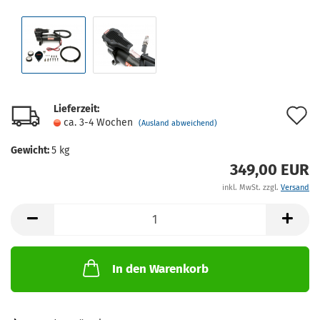
Lieferzeit:
A
ca. 3-4 Wochen
(Ausland abweichend)
d
Gewicht:
5
kg
M
349,00 EUR
inkl. MwSt. zzgl.
Versand
In den Warenkorb