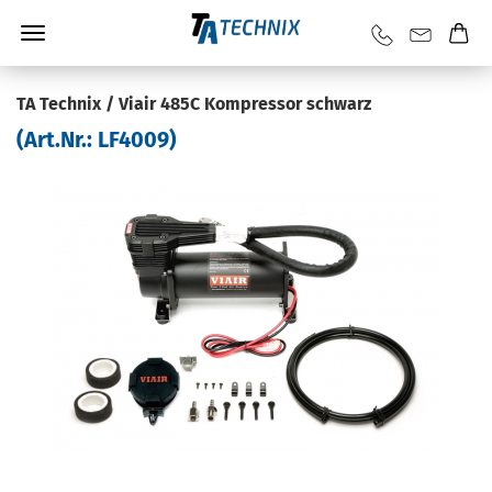
TA Tech­nix / Viair 485C Kom­pres­sor schwarz
(Art.Nr.:
LF4009
)