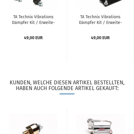
TA Tech­nix Vi­bra­ti­ons
TA Tech­nix Vi­bra­ti­ons
Dämp­fer Kit / Er­wei­te­
Dämp­fer Kit / Er­wei­te­
rung für alle Viair / TA
rung für alle Viair / TA
Tech­nix Kom­pres­sor
Tech­nix Kom­pres­so­ren
49,00 EUR
49,00 EUR
KUNDEN, WELCHE DIESEN ARTIKEL BESTELLTEN,
HABEN AUCH FOLGENDE ARTIKEL GEKAUFT: