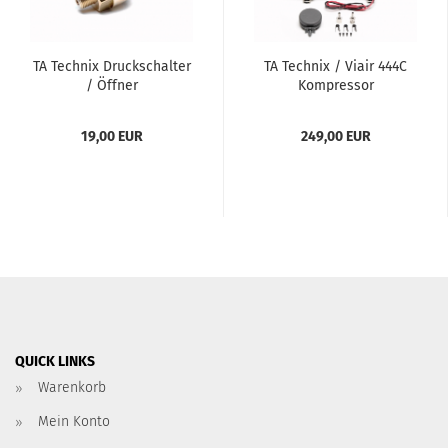
TA Tech­nix Druck­schal­ter
TA Tech­nix / Viair 444C
/ Öff­ner
Kom­pres­sor
19,00 EUR
249,00 EUR
QUICK LINKS
Warenkorb
Mein Konto