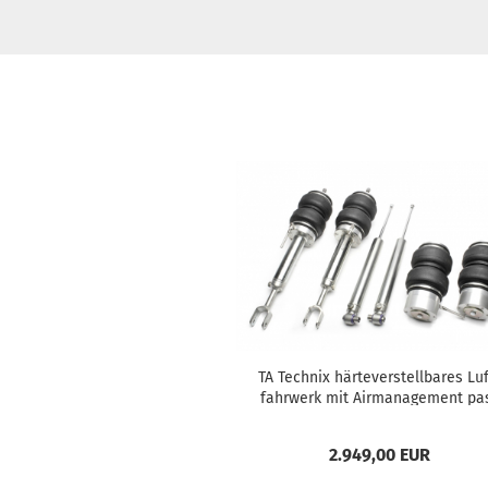
TA Tech­nix här­te­ver­stell­ba­res Lu
fahr­werk mit Air­ma­nage­ment pa
send für Audi A4 (8E), Audi A4 C
brio­let...
2.949,00 EUR