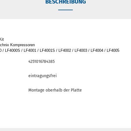
BESCHREIBUNG
Kit
 Technix Kompressoren
 / LF4000S / LF4001 / LF4001S / LF4002 / LF4003 / LF4004 / LF4005
4251016784385
eintragungsfrei
Montage oberhalb der Platte