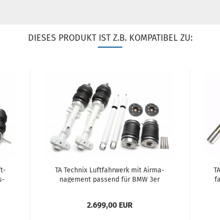
DIESES PRODUKT IST Z.B. KOMPATIBEL ZU:
ft­
TA Tech­nix Luft­fahr­werk mit Air­ma­
TA
s­
nage­ment pas­send für BMW 3er
f
a­
Com­pact Serie E36, Z3 Roads­
ter+Coupe
2.699,00 EUR