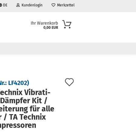
DE
Kundenlogin
Merkzettel
Ihr Warenkorb
0,00 EUR
Auf
Nr.:
LF4202
)
den
ech­nix Vi­bra­ti­
Dämp­fer Kit /
Merkzettel
ei­te­rung für alle
r / TA Tech­nix
pres­so­ren