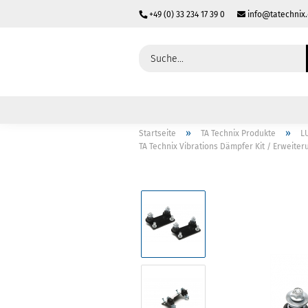
+49 (0) 33 234 17 39 0
info@tatechnix
»
»
Startseite
TA Technix Produkte
L
TA Technix Vibrations Dämpfer Kit / Erweiter