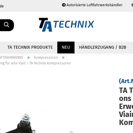
Autorisierte Luftfahrwerkshändler
.de
Sprache auswählen
TA TECHNIX PRODUKTE
NEU
HÄNDLERZUGANG / B2B
»
»
UFTFAHRWERKE
Kompressoren
ung für alle Viair / TA Technix Kompressoren
(Art.
TA T
Konto erstellen
Passwort vergessen?
ons 
Er­w
Viai
Kom­