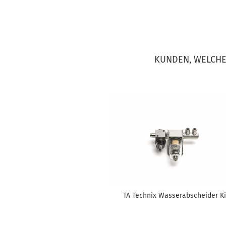
KUNDEN, WELCHE 
TA Tech­nix Was­ser­ab­schei­der Ki