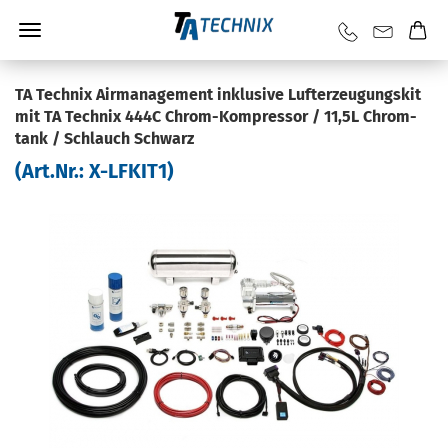
TA Tech­nix Air­ma­nage­ment in­klu­si­ve Luft­er­zeu­gungs­kit
mit TA Tech­nix 444C Chrom-​Kompressor / 11,5L Chrom­
tank / Schlauch Schwarz
(Art.Nr.:
X-​LFKIT1
)