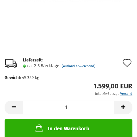
Lieferzeit:
A
ca. 2-3 Werktage
(Ausland abweichend)
d
Gewicht:
45.359
kg
M
1.599,00 EUR
inkl. MwSt. zzgl.
Versand
In den Warenkorb