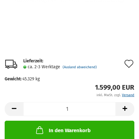
Lieferzeit:
A
ca. 2-3 Werktage
(Ausland abweichend)
d
Gewicht:
45.329
kg
M
1.599,00 EUR
inkl. MwSt. zzgl.
Versand
In den Warenkorb