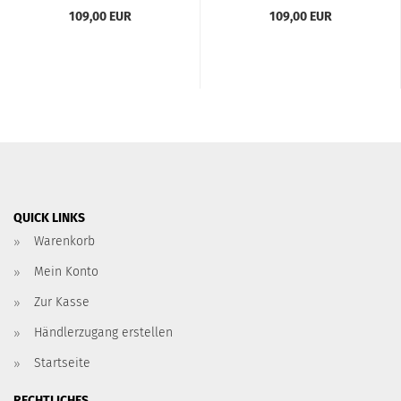
Funk­ti­on / Er­wei­te­rung
Funk­ti­on / Er­wei­te­rung
109,00 EUR
109,00 EUR
für 380er Viair / TA Tech­
für 444+480er Viair...
nix...
QUICK LINKS
Warenkorb
Mein Konto
Zur Kasse
Händlerzugang erstellen
Startseite
RECHTLICHES