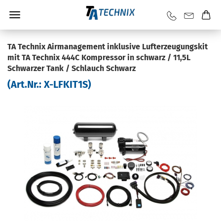
TA Tech­nix Air­ma­nage­ment in­klu­si­ve Luft­er­zeu­gungs­kit
mit TA Tech­nix 444C Kom­pres­sor in schwarz / 11,5L
Schwar­zer Tank / Schlauch Schwarz
(Art.Nr.:
X-​LFKIT1S
)