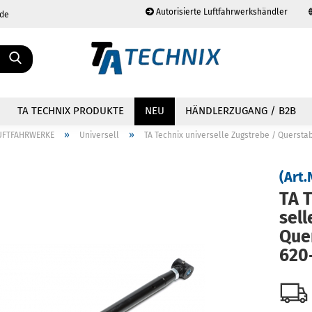
Autorisierte Luftfahrwerkshändler
.de
Sprache auswählen
TA TECHNIX PRODUKTE
NEU
HÄNDLERZUGANG / B2B
»
»
UFTFAHRWERKE
Universell
TA Technix universelle Zugstrebe / Quersta
(Art.
TA T
Konto erstellen
sel­
Passwort vergessen?
Quer­
620