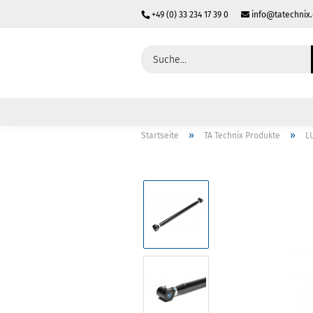
+49 (0) 33 234 17 39 0
info@tatechnix
»
»
Startseite
TA Technix Produkte
L