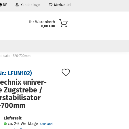
DE
Kundenlogin
Merkzettel
Ihr Warenkorb
0,00 EUR
bilisator 620-700mm
Auf
Nr.:
LFUN102
)
den
ech­nix uni­ver­
le Zug­stre­be /
Merkzettel
sta­bi­li­sa­tor
-​700mm
Lieferzeit:
ca. 2-3 Werktage
(Ausland