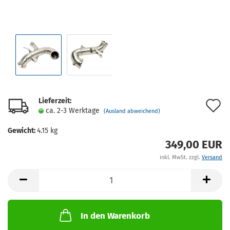
Lieferzeit:
A
ca. 2-3 Werktage
(Ausland abweichend)
d
Gewicht:
4.15
kg
M
349,00 EUR
inkl. MwSt. zzgl.
Versand
In den Warenkorb