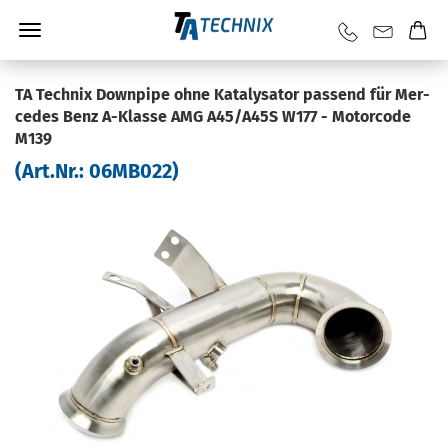
TA Tech­nix Down­pi­pe ohne Ka­ta­ly­sa­tor pas­send für Mer­
ce­des Benz A-​Klasse AMG A45/A45S W177 - Mo­tor­code
M139
(Art.Nr.:
06MB022
)