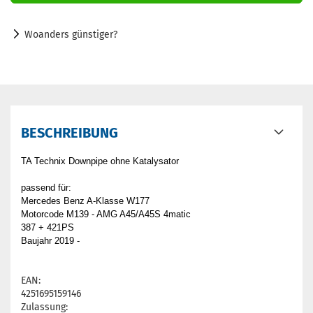
Woanders günstiger?
BESCHREIBUNG
TA Technix Downpipe ohne Katalysator
passend für:
Mercedes Benz A-Klasse W177
Motorcode M139 - AMG A45/A45S 4matic
387 + 421PS
Baujahr 2019 -
EAN:
4251695159146
Zulassung: