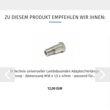
ZU DIESEM PRODUKT EMPFEHLEN WIR IHNEN:
TA Tech­nix uni­ver­sel­ler Lamb­da­son­den Ad­ap­ter/Ver­län­ge­
rung - Ab­mes­sung M18 x 1,5 x 47mm - pas­send für...
12,00 EUR