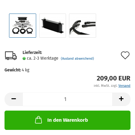
Lieferzeit:
A
ca. 2-3 Werktage
(Ausland abweichend)
d
Gewicht:
4
kg
M
209,00 EUR
inkl. MwSt. zzgl.
Versand
In den Warenkorb