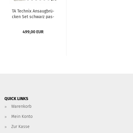
TA Tech­nix An­saug­brü­
cken Set schwarz pas­
send für BMW 3+5er
Serie E36+E46+E34+E39 -
499,00 EUR
Mo­tor­code M50/52...
QUICK LINKS
Warenkorb
Mein Konto
Zur Kasse