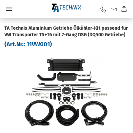
TA Tech­nix Alu­mi­ni­um Ge­trie­be Ölkühler-​Kit pas­send für
VW Trans­por­ter T5+T6 mit 7-​Gang DSG (DQ500 Ge­trie­be)
(Art.Nr.:
11VW001
)