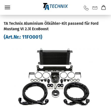
TA Tech­nix Alu­mi­ni­um Ölkühler-​Kit pas­send für Ford
Mus­tang VI 2.3l Eco­Boost
(Art.Nr.:
11FO001
)