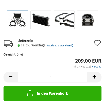
Lieferzeit:
A
ca. 2-3 Werktage
(Ausland abweichend)
d
Gewicht:
5
kg
M
209,00 EUR
inkl. MwSt. zzgl.
Versand
In den Warenkorb