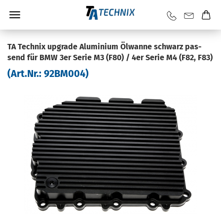
TA Tech­nix up­grade Alu­mi­ni­um Öl­wan­ne schwarz pas­
send für BMW 3er Serie M3 (F80) / 4er Serie M4 (F82, F83)
(Art.Nr.:
92BM004
)