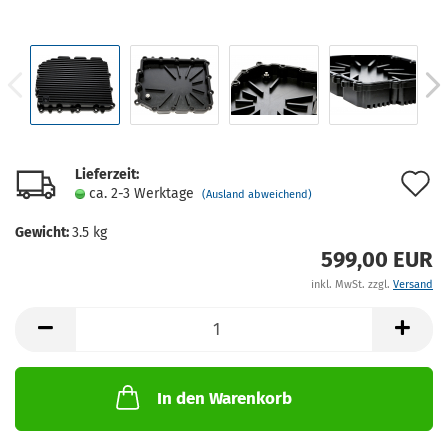
Lieferzeit:
A
ca. 2-3 Werktage
(Ausland abweichend)
d
Gewicht:
3.5
kg
M
599,00 EUR
inkl. MwSt. zzgl.
Versand
In den Warenkorb