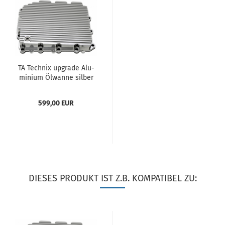
TA Tech­nix up­grade Alu­
mi­ni­um Öl­wan­ne sil­ber
pas­send für BMW 3er
Serie M3 (F80) / 4er
599,00 EUR
Serie M4 (F82,...
DIESES PRODUKT IST Z.B. KOMPATIBEL ZU: