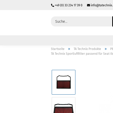
+49 (0) 33 234 17 39 0
info@tatechnix
»
»
Startseite
TA Technix Produkte
P
TA Technix Sportluftfilter passend für Seat Ibiz