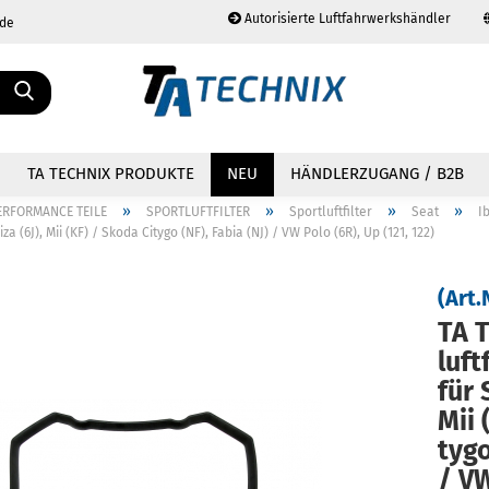
Autorisierte Luftfahrwerkshändler
.de
Sprache auswählen
TA TECHNIX PRODUKTE
NEU
HÄNDLERZUGANG / B2B
»
»
»
»
ERFORMANCE TEILE
SPORTLUFTFILTER
Sportluftfilter
Seat
Ib
a (6J), Mii (KF) / Skoda Citygo (NF), Fabia (NJ) / VW Polo (6R), Up (121, 122)
(Art.
TA T
Konto erstellen
Passwort vergessen?
luft­
für 
Mii 
ty­g
/ VW