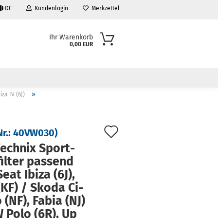
DE
Kundenlogin
Merkzettel
Ihr Warenkorb
0,00 EUR
»
iza IV (6J)
Auf
Nr.:
40VW030
)
den
ech­nix Sport­
fil­ter pas­send
Merkzettel
Seat Ibiza (6J),
(KF) / Skoda Ci­
o (NF), Fabia (NJ)
 Polo (6R), Up